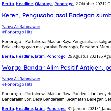
Berita
,
Headline
,
Olahraga
,
Ponorogo
2 Oktober 2021
2 O
Keren, Pengusaha asal Badegan sumb
Yahya Ali Rahmawan
#Ponorogo Hits
Ponorogo – Portalnews Madiun Raya Pengusaha sekaligu
Bola kebanggaan masyarakat Ponorogo, Persepon. Menu
Berita
,
Headline
,
Jatim
,
Ponorogo
26 Agustus 2021
26 Agu
Warga Bandar Alim Positif Antigen, p
Yahya Ali Rahmawan
#Ponorogo Hits
Ponorogo – Portalnews Madiun Raya Pandemi dan penyebar
Bandaralim Lor, Desa Bandaralim Kecamatan Badegan. Se
Berita
,
Headline
,
Jatim
,
Ponorogo
31 Januari 2021
31 Janu