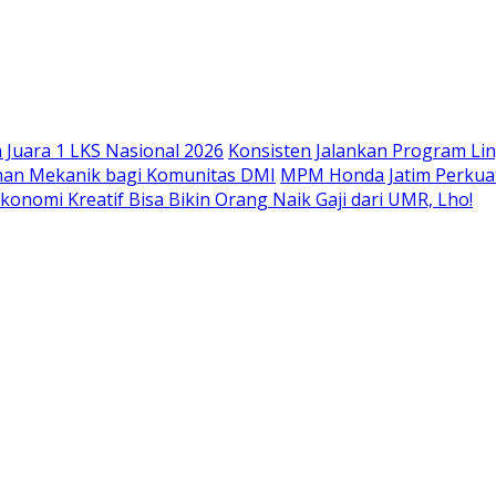
Langsung
ke
konten
Juara 1 LKS Nasional 2026
Konsisten Jalankan Program Li
han Mekanik bagi Komunitas DMI
MPM Honda Jatim Perkuat
konomi Kreatif Bisa Bikin Orang Naik Gaji dari UMR, Lho!