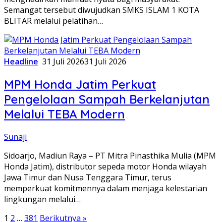
Semangat tersebut diwujudkan SMKS ISLAM 1 KOTA
BLITAR melalui pelatihan…
Headline
31 Juli 2026
31 Juli 2026
MPM Honda Jatim Perkuat
Pengelolaan Sampah Berkelanjutan
Melalui TEBA Modern
Sunaji
Sidoarjo, Madiun Raya – PT Mitra Pinasthika Mulia (MPM
Honda Jatim), distributor sepeda motor Honda wilayah
Jawa Timur dan Nusa Tenggara Timur, terus
memperkuat komitmennya dalam menjaga kelestarian
lingkungan melalui…
Paginasi
1
2
…
381
Berikutnya »