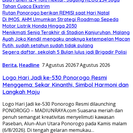
Tahan Cuaca Ekstrim
Rutan Ponorogo berikan REMISI saat Hari Natal
Di IMOS, AHM Umumkan Strategi Roadmap Sepeda
Motor Listrik Honda Hingga 2030
Menikmati Senja Terakhir di Stadion Kanjuruhan, Malang
Ayah Joko Kendil mengaku anaknya ketempelan Macan
Putih, sudah setahun sudah tidak pulang
Segera daftar, sekolah 5 Bulan lulus jadi Brigadir Polisi
Berita
,
Headline
7 Agustus 2026
7 Agustus 2026
Logo Hari Jadi ke-530 Ponorogo Resmi
Menggema: Sekar Kinanthi, Simbol Harmoni dan
Langkah Maju
Logo Hari Jadi ke-530 Ponorogo Resmi dilaunching
PONOROGO – MADIUNRAYA.com Suasana meriah dan
penuh semangat kreativitas menyelimuti kawasan
Paseban, Alun-Alun Utara Ponorogo pada Kamis malam
(6/8/2026). Di tengah gelaran memukau…