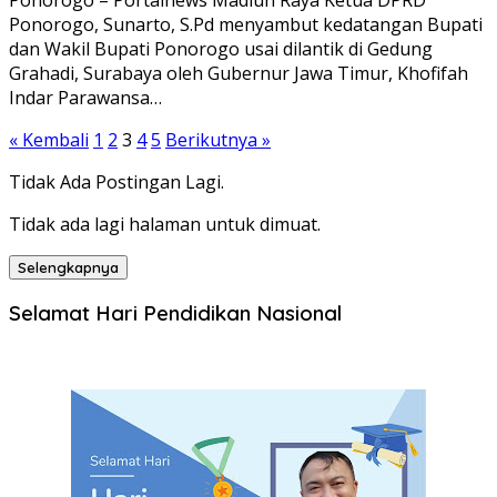
Ponorogo, Sunarto, S.Pd menyambut kedatangan Bupati
dan Wakil Bupati Ponorogo usai dilantik di Gedung
Grahadi, Surabaya oleh Gubernur Jawa Timur, Khofifah
Indar Parawansa…
Paginasi
« Kembali
1
2
3
4
5
Berikutnya »
pos
Tidak Ada Postingan Lagi.
Tidak ada lagi halaman untuk dimuat.
Selengkapnya
Selamat Hari Pendidikan Nasional