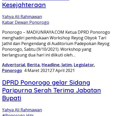
Kesejahteraan
Yahya Ali Rahmawan
Kabar Dewan Ponorogo
Ponorogo – MADIUNRAYA.COM Ketua DPRD Ponorogo
menghadiri pembukaan Workshop Reyog Obyok Tari
Jathil dan Pengendang di Auditorium Padepokan Reyog
Ponorogo, Sabtu (9/10/2021). Workshop yang
berlangsung dua hari ini diikuti oleh…
Advertorial
,
Berita
,
Headline
,
Jatim
,
Legislator
,
Ponorogo
4 Maret 2021
27 April 2021
DPRD Ponorogo gelar Sidang
Paripurna Serah Terima Jabatan
Bupati
Yahya Ali Rahmawan
#Ponorogo Hits