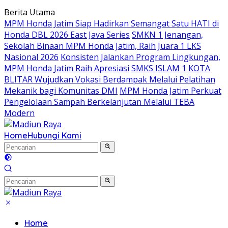
Langsung
Berita Utama
ke
MPM Honda Jatim Siap Hadirkan Semangat Satu HATI di
konten
Honda DBL 2026 East Java Series
SMKN 1 Jenangan,
Sekolah Binaan MPM Honda Jatim, Raih Juara 1 LKS
Nasional 2026
Konsisten Jalankan Program Lingkungan,
MPM Honda Jatim Raih Apresiasi
SMKS ISLAM 1 KOTA
BLITAR Wujudkan Vokasi Berdampak Melalui Pelatihan
Mekanik bagi Komunitas DMI
MPM Honda Jatim Perkuat
Pengelolaan Sampah Berkelanjutan Melalui TEBA
Modern
Home
Hubungi Kami
Home