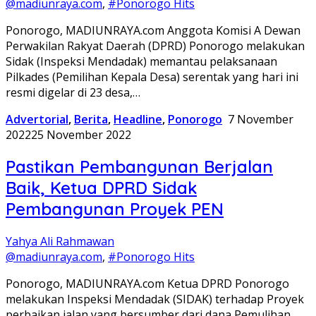
@madiunraya.com
,
#Ponorogo Hits
Ponorogo, MADIUNRAYA.com Anggota Komisi A Dewan
Perwakilan Rakyat Daerah (DPRD) Ponorogo melakukan
Sidak (Inspeksi Mendadak) memantau pelaksanaan
Pilkades (Pemilihan Kepala Desa) serentak yang hari ini
resmi digelar di 23 desa,…
Advertorial
,
Berita
,
Headline
,
Ponorogo
7 November
2022
25 November 2022
Pastikan Pembangunan Berjalan
Baik, Ketua DPRD Sidak
Pembangunan Proyek PEN
Yahya Ali Rahmawan
@madiunraya.com
,
#Ponorogo Hits
Ponorogo, MADIUNRAYA.com Ketua DPRD Ponorogo
melakukan Inspeksi Mendadak (SIDAK) terhadap Proyek
perbaikan jalan yang bersumber dari dana Pemulihan