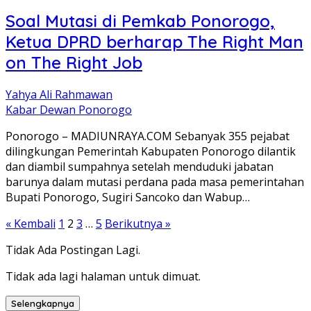
Soal Mutasi di Pemkab Ponorogo,
Ketua DPRD berharap The Right Man
on The Right Job
Yahya Ali Rahmawan
Kabar Dewan Ponorogo
Ponorogo – MADIUNRAYA.COM Sebanyak 355 pejabat
dilingkungan Pemerintah Kabupaten Ponorogo dilantik
dan diambil sumpahnya setelah menduduki jabatan
barunya dalam mutasi perdana pada masa pemerintahan
Bupati Ponorogo, Sugiri Sancoko dan Wabup…
Paginasi
« Kembali
1
2
3
…
5
Berikutnya »
pos
Tidak Ada Postingan Lagi.
Tidak ada lagi halaman untuk dimuat.
Selengkapnya