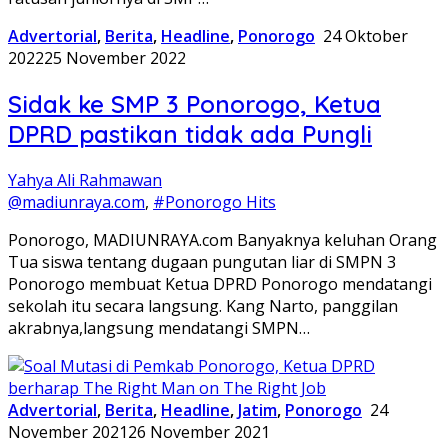
Advertorial
,
Berita
,
Headline
,
Ponorogo
24 Oktober
2022
25 November 2022
Sidak ke SMP 3 Ponorogo, Ketua
DPRD pastikan tidak ada Pungli
Yahya Ali Rahmawan
@madiunraya.com
,
#Ponorogo Hits
Ponorogo, MADIUNRAYA.com Banyaknya keluhan Orang
Tua siswa tentang dugaan pungutan liar di SMPN 3
Ponorogo membuat Ketua DPRD Ponorogo mendatangi
sekolah itu secara langsung. Kang Narto, panggilan
akrabnya,langsung mendatangi SMPN…
Advertorial
,
Berita
,
Headline
,
Jatim
,
Ponorogo
24
November 2021
26 November 2021