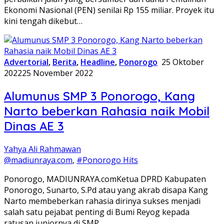
Ekonomi Nasional (PEN) senilai Rp 155 miliar. Proyek itu
kini tengah dikebut…
Advertorial
,
Berita
,
Headline
,
Ponorogo
25 Oktober
2022
25 November 2022
Alumunus SMP 3 Ponorogo, Kang
Narto beberkan Rahasia naik Mobil
Dinas AE 3
Yahya Ali Rahmawan
@madiunraya.com
,
#Ponorogo Hits
Ponorogo, MADIUNRAYA.comKetua DPRD Kabupaten
Ponorogo, Sunarto, S.Pd atau yang akrab disapa Kang
Narto membeberkan rahasia dirinya sukses menjadi
salah satu pejabat penting di Bumi Reyog kepada
ratusan juniornya di SMP…