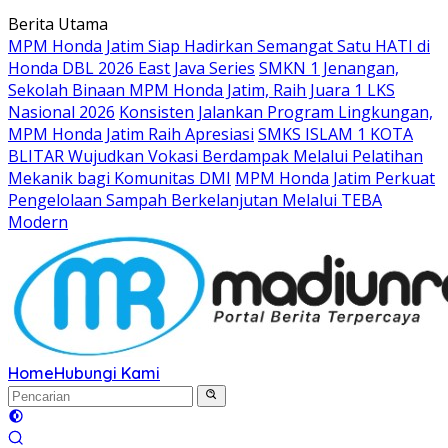
Langsung
Berita Utama
ke
MPM Honda Jatim Siap Hadirkan Semangat Satu HATI di
konten
Honda DBL 2026 East Java Series
SMKN 1 Jenangan,
Sekolah Binaan MPM Honda Jatim, Raih Juara 1 LKS
Nasional 2026
Konsisten Jalankan Program Lingkungan,
MPM Honda Jatim Raih Apresiasi
SMKS ISLAM 1 KOTA
BLITAR Wujudkan Vokasi Berdampak Melalui Pelatihan
Mekanik bagi Komunitas DMI
MPM Honda Jatim Perkuat
Pengelolaan Sampah Berkelanjutan Melalui TEBA
Modern
Home
Hubungi Kami