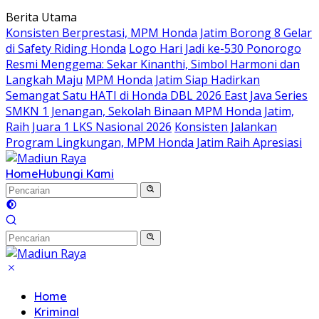
Langsung
Berita Utama
ke
Konsisten Berprestasi, MPM Honda Jatim Borong 8 Gelar
konten
di Safety Riding Honda
Logo Hari Jadi ke-530 Ponorogo
Resmi Menggema: Sekar Kinanthi, Simbol Harmoni dan
Langkah Maju
MPM Honda Jatim Siap Hadirkan
Semangat Satu HATI di Honda DBL 2026 East Java Series
SMKN 1 Jenangan, Sekolah Binaan MPM Honda Jatim,
Raih Juara 1 LKS Nasional 2026
Konsisten Jalankan
Program Lingkungan, MPM Honda Jatim Raih Apresiasi
Home
Hubungi Kami
Home
Kriminal