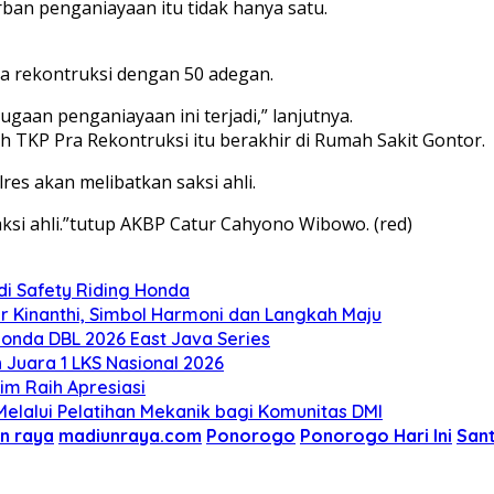
an penganiayaan itu tidak hanya satu.
ra rekontruksi dengan 50 adegan.
ugaan penganiayaan ini terjadi,” lanjutnya.
TKP Pra Rekontruksi itu berakhir di Rumah Sakit Gontor.
s akan melibatkan saksi ahli.
ksi ahli.”tutup AKBP Catur Cahyono Wibowo. (red)
di Safety Riding Honda
 Kinanthi, Simbol Harmoni dan Langkah Maju
onda DBL 2026 East Java Series
Juara 1 LKS Nasional 2026
m Raih Apresiasi
lalui Pelatihan Mekanik bagi Komunitas DMI
n raya
madiunraya.com
Ponorogo
Ponorogo Hari Ini
Sant