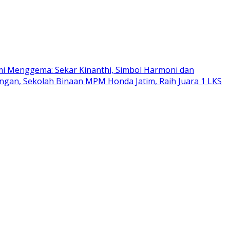
mi Menggema: Sekar Kinanthi, Simbol Harmoni dan
gan, Sekolah Binaan MPM Honda Jatim, Raih Juara 1 LKS