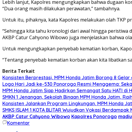
Lebih lanjut, Kapolres mengungkapkan bahwa dugaan korb
“Dua orang masih dilakukan perawatan,” tambahnya.
Untuk itu, pihaknya, kata Kapolres melakukan olah TKP p
“Sehingga kita tahu kronologi dari awal hingga peristiwa d
AKBP Catur Cahyono Wibowo juga menjelaskan bahwa olah 
Untuk mengungkapkan penyebab kematian korban, Kapolre
“Tentang penyebab kematian korban akan kita libatkan sa
Berita Terkait
Konsisten Berprestasi, MPM Honda Jatim Borong 8 Gelar 
Logo Hari Jadi ke-530 Ponorogo Resmi Menggema: Sekar
MPM Honda Jatim Siap Hadirkan Semangat Satu HATI di H
SMKN 1 Jenangan, Sekolah Binaan MPM Honda Jatim, Raih 
Konsisten Jalankan Program Lingkungan, MPM Honda Jati
SMKS ISLAM 1 KOTA BLITAR Wujudkan Vokasi Berdampak Me
AKBP Catur Cahyono Wibowo
Kapolres Ponorogo
madiu
Komentar