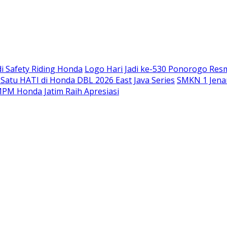
Langsung
ke
konten
i Safety Riding Honda
Logo Hari Jadi ke-530 Ponorogo Res
atu HATI di Honda DBL 2026 East Java Series
SMKN 1 Jenan
PM Honda Jatim Raih Apresiasi