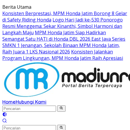
Langsung
Berita Utama
ke
Konsisten Berprestasi, MPM Honda Jatim Borong 8 Gelar
konten
di Safety Riding Honda
Logo Hari Jadi ke-530 Ponorogo
Resmi Menggema: Sekar Kinanthi, Simbol Harmoni dan
Langkah Maju
MPM Honda Jatim Siap Hadirkan
Semangat Satu HATI di Honda DBL 2026 East Java Series
SMKN 1 Jenangan, Sekolah Binaan MPM Honda Jatim,
Raih Juara 1 LKS Nasional 2026
Konsisten Jalankan
Program Lingkungan, MPM Honda Jatim Raih Apresiasi
Home
Hubungi Kami