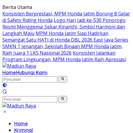
Langsung
Berita Utama
ke
Konsisten Berprestasi, MPM Honda Jatim Borong 8 Gelar
konten
di Safety Riding Honda
Logo Hari Jadi ke-530 Ponorogo
Resmi Menggema: Sekar Kinanthi, Simbol Harmoni dan
Langkah Maju
MPM Honda Jatim Siap Hadirkan
Semangat Satu HATI di Honda DBL 2026 East Java Series
SMKN 1 Jenangan, Sekolah Binaan MPM Honda Jatim,
Raih Juara 1 LKS Nasional 2026
Konsisten Jalankan
Program Lingkungan, MPM Honda Jatim Raih Apresiasi
Home
Hubungi Kami
Home
Kriminal