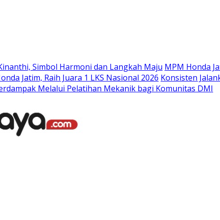
Langsung
ke
konten
Kinanthi, Simbol Harmoni dan Langkah Maju
MPM Honda Jat
da Jatim, Raih Juara 1 LKS Nasional 2026
Konsisten Jala
rdampak Melalui Pelatihan Mekanik bagi Komunitas DMI