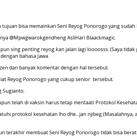
n tujuan bisa memainkan Seni Reyog Ponorogo yang sudah 
oknya @Mpwgwarokgendheng AsliHari Blaackmagic.
pun sing penting reyog kan jalan lagi loooosss. (Saya tida
r dengan bahasa Jawa.
tizen dan banyak komentar dengan hal tersebut.
at Reyog Ponorogo yang cukup senior tersebut.
g Sugianto.
n telah di vaksin harus tetap mentaati Protokol Kesehat
tuhi protokol kesehatan lho dhe…jan njibeg (Masalahnya, a
n terakhir membuat Seni Reyog Ponorogo tidak bisa beratr