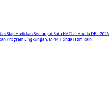
im Siap Hadirkan Semangat Satu HATI di Honda DBL 2026
nkan Program Lingkungan, MPM Honda Jatim Raih