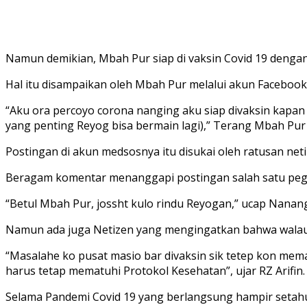
Namun demikian, Mbah Pur siap di vaksin Covid 19 denga
Hal itu disampaikan oleh Mbah Pur melalui akun Facebo
“Aku ora percoyo corona nanging aku siap divaksin kapan 
yang penting Reyog bisa bermain lagi),” Terang Mbah Pu
Postingan di akun medsosnya itu disukai oleh ratusan ne
Beragam komentar menanggapi postingan salah satu pegi
“Betul Mbah Pur, jossht kulo rindu Reyogan,” ucap Nanan
Namun ada juga Netizen yang mengingatkan bahwa walaupu
“Masalahe ko pusat masio bar divaksin sik tetep kon mema
harus tetap mematuhi Protokol Kesehatan”, ujar RZ Arifin.
Selama Pandemi Covid 19 yang berlangsung hampir setahu