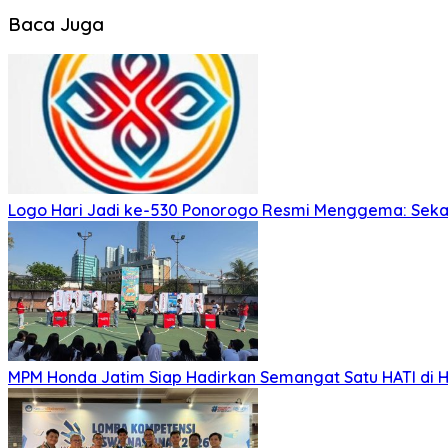
Baca Juga
Logo Hari Jadi ke-530 Ponorogo Resmi Menggema: Sekar
MPM Honda Jatim Siap Hadirkan Semangat Satu HATI di H