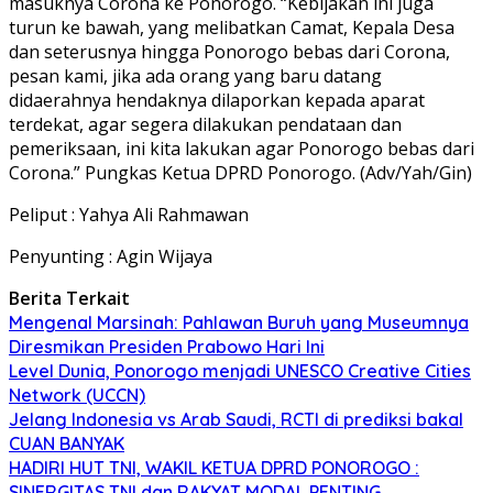
masuknya Corona ke Ponorogo. “Kebijakan ini juga
turun ke bawah, yang melibatkan Camat, Kepala Desa
dan seterusnya hingga Ponorogo bebas dari Corona,
pesan kami, jika ada orang yang baru datang
didaerahnya hendaknya dilaporkan kepada aparat
terdekat, agar segera dilakukan pendataan dan
pemeriksaan, ini kita lakukan agar Ponorogo bebas dari
Corona.” Pungkas Ketua DPRD Ponorogo. (Adv/Yah/Gin)
Peliput : Yahya Ali Rahmawan
Penyunting : Agin Wijaya
Berita Terkait
Mengenal Marsinah: Pahlawan Buruh yang Museumnya
Diresmikan Presiden Prabowo Hari Ini
Level Dunia, Ponorogo menjadi UNESCO Creative Cities
Network (UCCN)
Jelang Indonesia vs Arab Saudi, RCTI di prediksi bakal
CUAN BANYAK
HADIRI HUT TNI, WAKIL KETUA DPRD PONOROGO :
SINERGITAS TNI dan RAKYAT MODAL PENTING