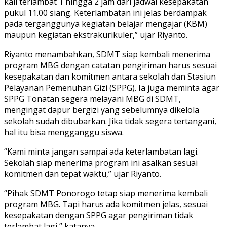
kali terlambat 1 hingga 2 jam dari jadwal kesepakatan
pukul 11.00 siang. Keterlambatan ini jelas berdampak
pada terganggunya kegiatan belajar mengajar (KBM)
maupun kegiatan ekstrakurikuler,” ujar Riyanto.
Riyanto menambahkan, SDMT siap kembali menerima
program MBG dengan catatan pengiriman harus sesuai
kesepakatan dan komitmen antara sekolah dan Stasiun
Pelayanan Pemenuhan Gizi (SPPG). Ia juga meminta agar
SPPG Tonatan segera melayani MBG di SDMT,
mengingat dapur bergizi yang sebelumnya dikelola
sekolah sudah dibubarkan. Jika tidak segera tertangani,
hal itu bisa mengganggu siswa.
“Kami minta jangan sampai ada keterlambatan lagi.
Sekolah siap menerima program ini asalkan sesuai
komitmen dan tepat waktu,” ujar Riyanto.
“Pihak SDMT Ponorogo tetap siap menerima kembali
program MBG. Tapi harus ada komitmen jelas, sesuai
kesepakatan dengan SPPG agar pengiriman tidak
terlambat lagi,” katanya.