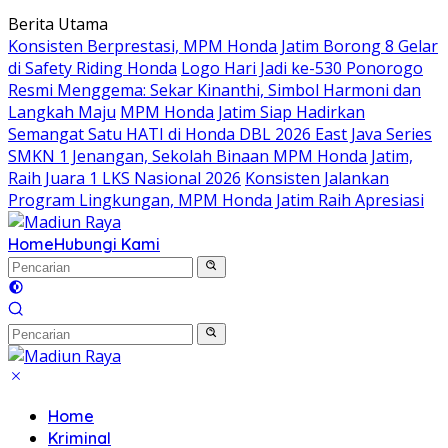
Langsung
Berita Utama
ke
Konsisten Berprestasi, MPM Honda Jatim Borong 8 Gelar
konten
di Safety Riding Honda
Logo Hari Jadi ke-530 Ponorogo
Resmi Menggema: Sekar Kinanthi, Simbol Harmoni dan
Langkah Maju
MPM Honda Jatim Siap Hadirkan
Semangat Satu HATI di Honda DBL 2026 East Java Series
SMKN 1 Jenangan, Sekolah Binaan MPM Honda Jatim,
Raih Juara 1 LKS Nasional 2026
Konsisten Jalankan
Program Lingkungan, MPM Honda Jatim Raih Apresiasi
Home
Hubungi Kami
Home
Kriminal