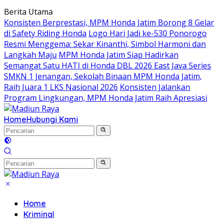
Langsung
Berita Utama
ke
Konsisten Berprestasi, MPM Honda Jatim Borong 8 Gelar
konten
di Safety Riding Honda
Logo Hari Jadi ke-530 Ponorogo
Resmi Menggema: Sekar Kinanthi, Simbol Harmoni dan
Langkah Maju
MPM Honda Jatim Siap Hadirkan
Semangat Satu HATI di Honda DBL 2026 East Java Series
SMKN 1 Jenangan, Sekolah Binaan MPM Honda Jatim,
Raih Juara 1 LKS Nasional 2026
Konsisten Jalankan
Program Lingkungan, MPM Honda Jatim Raih Apresiasi
Home
Hubungi Kami
Home
Kriminal