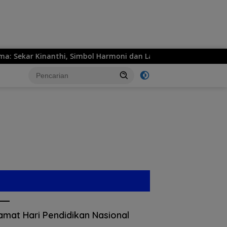
ar Kinanthi, Simbol Harmoni dan Langkah Maju
MPM Ho
amat Hari Pendidikan Nasional