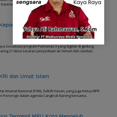
n, Karena pada bulan Agustus mendatang, pasar kebanggaan…
Kepada Warga Yang Kekurangan Air
ya Sosialisasi program Pamsimas 3 yang digelar di gedung
aring 21 desa sasaran penyediaan air minum dan sanitasi
NKRI dan Umat Islam
i Amanat Nasional (PAN), Zulkifli Hasan, yang juga Ketua MPR
upaten Ponorogo dalam agenda Cangkruk Bareng bersama…
k Kios Terminal MPU Kota Mengeluh