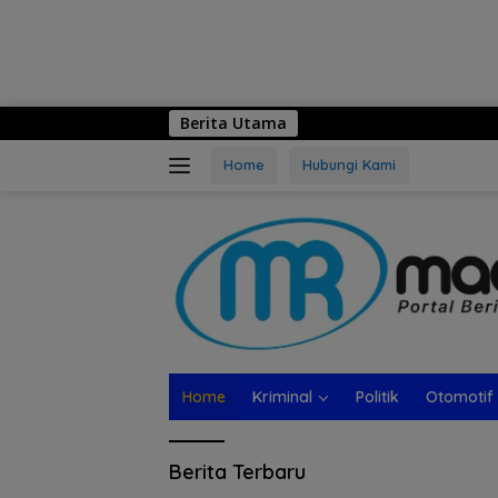
Berita Utama
Home
Hubungi Kami
Home
Kriminal
Politik
Otomotif
Madiun
Berita Terbaru
Raya