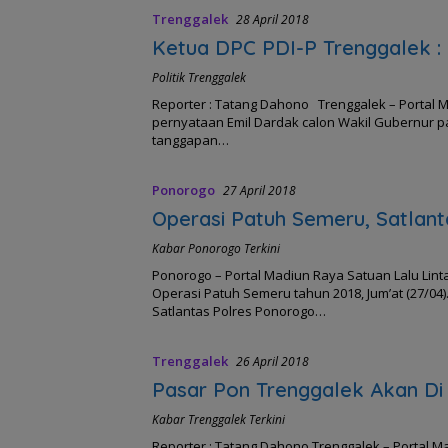
Trenggalek
28 April 2018
Ketua DPC PDI-P Trenggalek : 
Politik Trenggalek
Reporter : Tatang Dahono Trenggalek – Portal 
pernyataan Emil Dardak calon Wakil Gubernur 
tanggapan…
Ponorogo
27 April 2018
Operasi Patuh Semeru, Satlan
Kabar Ponorogo Terkini
Ponorogo – Portal Madiun Raya Satuan Lalu Lin
Operasi Patuh Semeru tahun 2018, Jum’at (27/
Satlantas Polres Ponorogo…
Trenggalek
26 April 2018
Pasar Pon Trenggalek Akan Di R
Kabar Trenggalek Terkini
Reporter : Tatang Dahono Trenggalek – Portal Ma