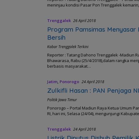
meninjau kondisi Pasar Pon Trenggalek kemari
Trenggalek
26 April 2018
Program Pamsimas Menyasar 
Bersih
Kabar Trenggalek Terkini
Reporter : Tatang Dahono Trenggalek -Madiun Ra
Bhawarasa, Rabu (25/4/2018),dalam rangka menj
berbasis masyarakat…
Jatim
,
Ponorogo
24 April 2018
Zulkifli Hasan : PAN Penjaga 
Politik Jawa Timur
Ponorogo – Portal Madiun Raya Ketua Umum Parta
RI, hari ini, Selasa (24/04), mengunjungi Kab
Trenggalek
24 April 2018
Listrik Diputus Dishub Pemili