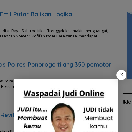
Emil Putar Balikan Logika
Madiun Raya Suhu politik di Trenggalek semakin menghangat,
pasangan Nomer 1 Kofifah Indar Parawansa, mendapat
tas Polres Ponorogo tilang 350 pemotor
X
tas Polres Ponorogo menggelar operasi gabungan dalam
04). Bersama dengan Dinas Perhubungan Kabupaten Ponorogo,
Ikl
evitalisasi
diun Raya Plt Bupati H. Mochamad Nur Arifin, turun langsung