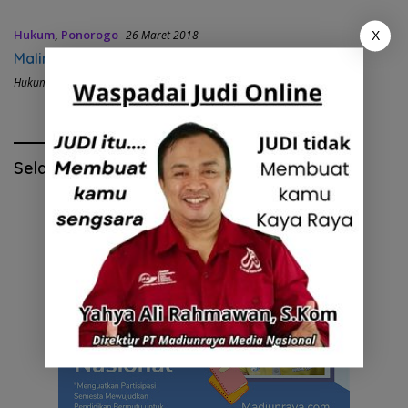
Hukum
,
Ponorogo
26 Maret 2018
X
Maling motor Shift Malam, di Dor Polisi
Hukum Dan Kriminal
Selamat Hari Pendidikan Nasional