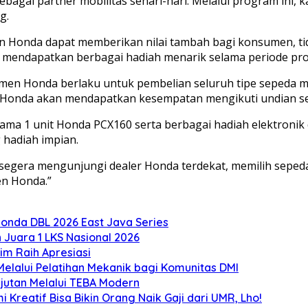
agai partner mobilitas sehari-hari. Melalui program ini, 
g.
onda dapat memberikan nilai tambah bagi konsumen, tid
atan mendapatkan berbagai hadiah menarik selama periode p
 Honda berlaku untuk pembelian seluruh tipe sepeda moto
 Honda akan mendapatkan kesempatan mengikuti undian se
ma 1 unit Honda PCX160 serta berbagai hadiah elektronik
hadiah impian.
gera mengunjungi dealer Honda terdekat, memilih sepeda
n Honda.”
onda DBL 2026 East Java Series
Juara 1 LKS Nasional 2026
m Raih Apresiasi
lalui Pelatihan Mekanik bagi Komunitas DMI
utan Melalui TEBA Modern
Kreatif Bisa Bikin Orang Naik Gaji dari UMR, Lho!