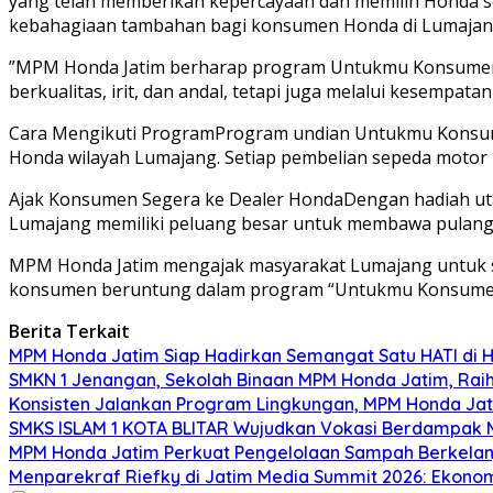
yang telah memberikan kepercayaan dan memilih Honda seb
kebahagiaan tambahan bagi konsumen Honda di Lumajan
”MPM Honda Jatim berharap program Untukmu Konsumen H
berkualitas, irit, dan andal, tetapi juga melalui kesemp
Cara Mengikuti ProgramProgram undian Untukmu Konsumen
Honda wilayah Lumajang. Setiap pembelian sepeda motor
Ajak Konsumen Segera ke Dealer HondaDengan hadiah uta
Lumajang memiliki peluang besar untuk membawa pulang 
MPM Honda Jatim mengajak masyarakat Lumajang untuk se
konsumen beruntung dalam program “Untukmu Konsume
Berita Terkait
MPM Honda Jatim Siap Hadirkan Semangat Satu HATI di H
SMKN 1 Jenangan, Sekolah Binaan MPM Honda Jatim, Raih 
Konsisten Jalankan Program Lingkungan, MPM Honda Jati
SMKS ISLAM 1 KOTA BLITAR Wujudkan Vokasi Berdampak Me
MPM Honda Jatim Perkuat Pengelolaan Sampah Berkelanj
Menparekraf Riefky di Jatim Media Summit 2026: Ekonomi 