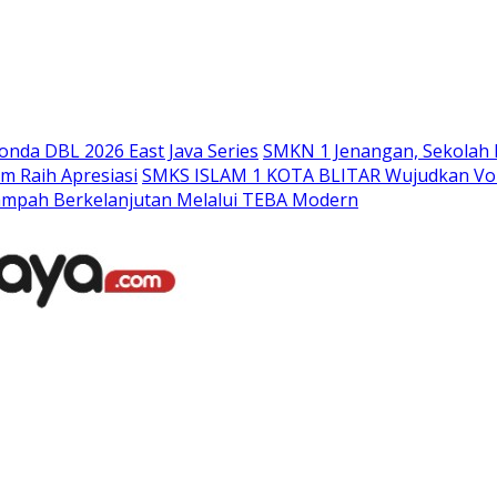
Langsung
ke
konten
nda DBL 2026 East Java Series
SMKN 1 Jenangan, Sekolah 
m Raih Apresiasi
SMKS ISLAM 1 KOTA BLITAR Wujudkan Voka
ampah Berkelanjutan Melalui TEBA Modern