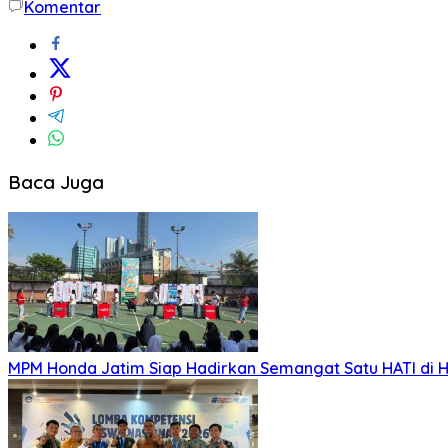
Komentar
Baca Juga
MPM Honda Jatim Siap Hadirkan Semangat Satu HATI di H