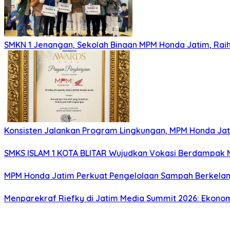
SMKN 1 Jenangan, Sekolah Binaan MPM Honda Jatim, Raih 
Konsisten Jalankan Program Lingkungan, MPM Honda Jati
SMKS ISLAM 1 KOTA BLITAR Wujudkan Vokasi Berdampak Me
MPM Honda Jatim Perkuat Pengelolaan Sampah Berkelanj
Menparekraf Riefky di Jatim Media Summit 2026: Ekonomi 