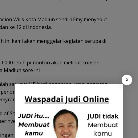
adion Wilis Kota Madiun sendiri Emy menyebut
an ke 12 di Indonesia.
lah ini kami akan menggelar kegiatan serupa di
 6000 lebih penonton akan melihat konser
a Madiun sore ini.
X
Salah satunya HP bagi penonton yang langsung
penonton setelah membeli tiket akan
myranti.
 of Sales East Java Indosat Ooredoo Hutchison
rinvestasi mendirikan BTS.
ngan IM3 akan bisa semakin luas. Sehingga motto