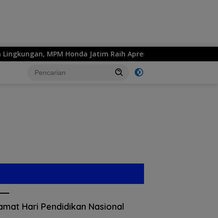
da Jatim Raih Apresiasi
SMKS ISLAM 1 KOTA BLITAR Wu
amat Hari Pendidikan Nasional