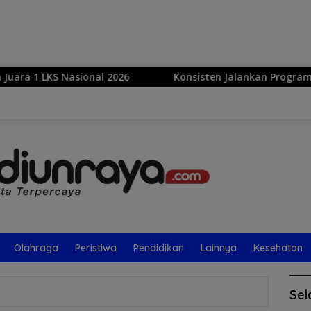
Langsung
ke
konten
2026
Konsisten Jalankan Program Lingkungan, MPM Hon
Olahraga
Peristiwa
Pendidikan
Lainnya
Kesehatan
Sel