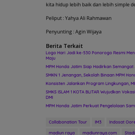
kita hidup lebih baik dan lebih simpl
Peliput : Yahya Ali Rahmawan
Penyunting : Agin Wijaya
Berita Terkait
Logo Hari Jadi ke-530 Ponorogo Resmi Men
Maju
MPM Honda Jatim Siap Hadirkan Semangat S
SMKN 1 Jenangan, Sekolah Binaan MPM Honda
Konsisten Jalankan Program Lingkungan, M
SMKS ISLAM 1 KOTA BLITAR Wujudkan Vokasi
DMI
MPM Honda Jatim Perkuat Pengelolaan Samp
Collabonation Tour
IM3
Indosat Oor
madiun raya
madiunraya.com
Stadi