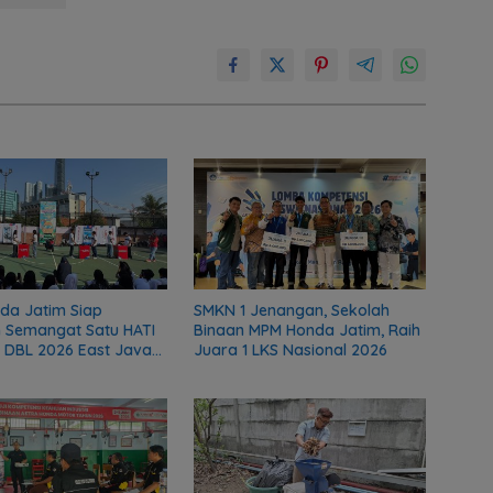
da Jatim Siap
SMKN 1 Jenangan, Sekolah
 Semangat Satu HATI
Binaan MPM Honda Jatim, Raih
 DBL 2026 East Java
Juara 1 LKS Nasional 2026