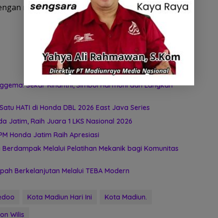
e dengan menggunakan IM3,” ucap Nanang. (yah/gin).
ggema: Sekar Kinanthi, Simbol Harmoni dan Langkah
atu HATI di Honda DBL 2026 East Java Series
 Jatim, Raih Juara 1 LKS Nasional 2026
PM Honda Jatim Raih Apresiasi
 Berdampak Melalui Pelatihan Mekanik bagi Komunitas
ah Berkelanjutan Melalui TEBA Modern
edoo
Kota Madiun Hari Ini
Kota Madiun.
on Wilis