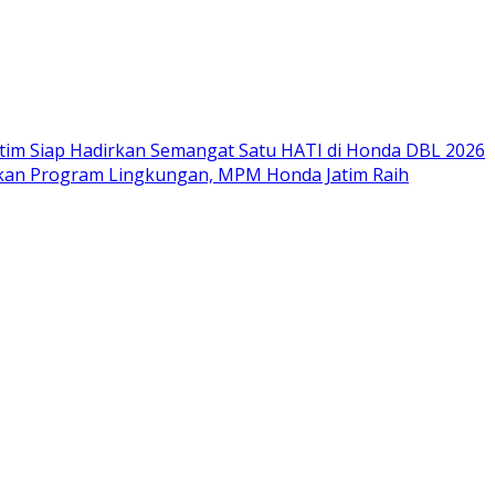
im Siap Hadirkan Semangat Satu HATI di Honda DBL 2026
nkan Program Lingkungan, MPM Honda Jatim Raih