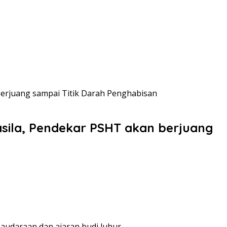
berjuang sampai Titik Darah Penghabisan
asila, Pendekar PSHT akan berjuang
daraan dan ajaran budi luhur.