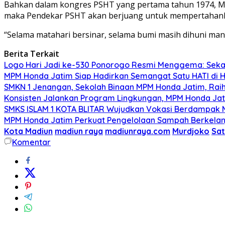
Bahkan dalam kongres PSHT yang pertama tahun 1974, Ma
maka Pendekar PSHT akan berjuang untuk mempertahanka
“Selama matahari bersinar, selama bumi masih dihuni manu
Berita Terkait
Logo Hari Jadi ke-530 Ponorogo Resmi Menggema: Sekar
MPM Honda Jatim Siap Hadirkan Semangat Satu HATI di H
SMKN 1 Jenangan, Sekolah Binaan MPM Honda Jatim, Raih 
Konsisten Jalankan Program Lingkungan, MPM Honda Jati
SMKS ISLAM 1 KOTA BLITAR Wujudkan Vokasi Berdampak Me
MPM Honda Jatim Perkuat Pengelolaan Sampah Berkelanj
Kota Madiun
madiun raya
madiunraya.com
Murdjoko
Sat
Komentar