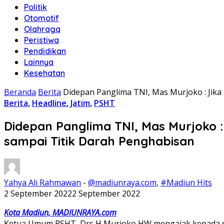
Politik
Otomotif
Olahraga
Peristiwa
Pendidikan
Lainnya
Kesehatan
Beranda
Berita
Didepan Panglima TNI, Mas Murjoko : Jik
Berita
,
Headline
,
Jatim
,
PSHT
Didepan Panglima TNI, Mas Murjoko 
sampai Titik Darah Penghabisan
Yahya Ali Rahmawan
-
@madiunraya.com
,
#Madiun Hits
2 September 2022
2 September 2022
Kota Madiun, MADIUNRAYA.com
Ketua Umum PSHT, Drs H Murjoko HW mengajak kepada se