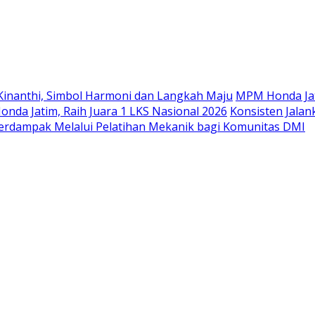
Langsung
ke
konten
Kinanthi, Simbol Harmoni dan Langkah Maju
MPM Honda Jat
da Jatim, Raih Juara 1 LKS Nasional 2026
Konsisten Jala
rdampak Melalui Pelatihan Mekanik bagi Komunitas DMI