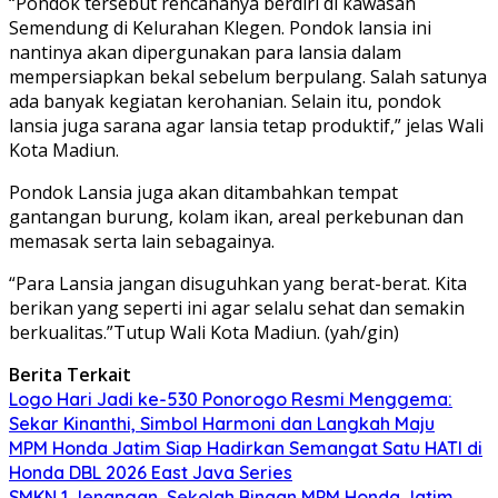
“Pondok tersebut rencananya berdiri di kawasan
Semendung di Kelurahan Klegen. Pondok lansia ini
nantinya akan dipergunakan para lansia dalam
mempersiapkan bekal sebelum berpulang. Salah satunya
ada banyak kegiatan kerohanian. Selain itu, pondok
lansia juga sarana agar lansia tetap produktif,” jelas Wali
Kota Madiun.
Pondok Lansia juga akan ditambahkan tempat
gantangan burung, kolam ikan, areal perkebunan dan
memasak serta lain sebagainya.
“Para Lansia jangan disuguhkan yang berat-berat. Kita
berikan yang seperti ini agar selalu sehat dan semakin
berkualitas.”Tutup Wali Kota Madiun. (yah/gin)
Berita Terkait
Logo Hari Jadi ke-530 Ponorogo Resmi Menggema:
Sekar Kinanthi, Simbol Harmoni dan Langkah Maju
MPM Honda Jatim Siap Hadirkan Semangat Satu HATI di
Honda DBL 2026 East Java Series
SMKN 1 Jenangan, Sekolah Binaan MPM Honda Jatim,