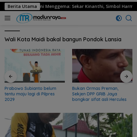
0 Ponorogo Resmi Menggema: Sekar Kinanthi, Simbol Harmoni d
Berita Utama
Wali Kota Maidi bakal bangun Pondok Lansia
Prabowo Subianto belum
Bukan Ormas Preman,
tentu maju lagi di Pilpres
Sekjen DPP GRIB Jaya
2029
bongkar sifat asli Hercules