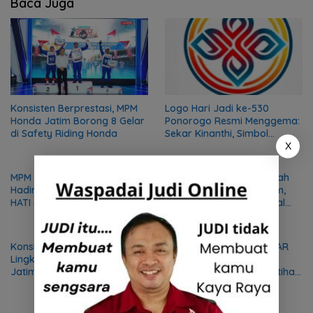
Baca Juga
Konsisten Berprestasi, MPM
Logo Hari Jadi ke-530
Honda Jatim Borong 8 Gelar
Ponorogo Resmi Menggema:
di Safety Riding Honda
Sekar Kinanthi, Simbol
Harmoni dan Langkah Maju
X
MPM Honda Jatim Siap
SMKN 1 Jenangan, Sekolah
Hadirkan Semangat Satu
Binaan MPM Honda Jatim,
HATI di Honda DBL 2026 East
Raih Juara 1 LKS Nasional
Java Series
2026
Konsisten Jalankan Program
SMKS ISLAM 1 KOTA BLITAR
Lingkungan, MPM Honda
Wujudkan Vokasi
Jatim Raih Apresiasi
Berdampak Melalui Pelatihan
Mekanik bagi Komunitas DMI