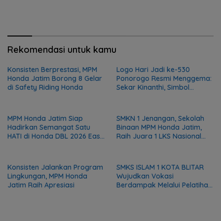
Rekomendasi untuk kamu
Konsisten Berprestasi, MPM
Logo Hari Jadi ke-530
Honda Jatim Borong 8 Gelar
Ponorogo Resmi Menggema:
di Safety Riding Honda
Sekar Kinanthi, Simbol
Harmoni dan Langkah Maju
MPM Honda Jatim Siap
SMKN 1 Jenangan, Sekolah
Hadirkan Semangat Satu
Binaan MPM Honda Jatim,
HATI di Honda DBL 2026 East
Raih Juara 1 LKS Nasional
Java Series
2026
Konsisten Jalankan Program
SMKS ISLAM 1 KOTA BLITAR
Lingkungan, MPM Honda
Wujudkan Vokasi
Jatim Raih Apresiasi
Berdampak Melalui Pelatihan
Mekanik bagi Komunitas DMI