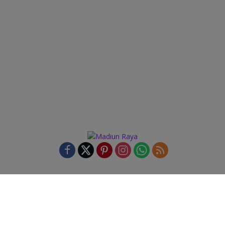
Indeks
Kode Etik
Privacy Policy
Redaksi
Disclaimer
Pedoman Media Siber
PT Madiunraya Media Nasional