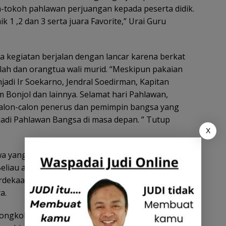
tokoh pahlawan perjuangan kepada peserta didik.
ik 1 ,2 dan 3 serta juara Favorite,” Urai Guru
a kegiatan berjalan dengan lancar karena berkat
lah dan orangtua wali murid. “Meskipun pakaian
di Ir Soekarno, Jendral Soedirman, Kapitan
 Bonjol dan lainnya. Selamat hari Pahlawan,
calon-calon penerus dan pemimpin bangsa yang
adi Pahlawan Bangsa di masa depan. ” Tutup
X
a yang bernama Nico, dirinya mengidolakan Ir
eliau adalah kunci kemerdekaan yaitu
ekaan, tentu saja didukung oleh Rakyat Indonesia
a.
ngkok atau kopiah yang dipinjam dari Ayahnya.