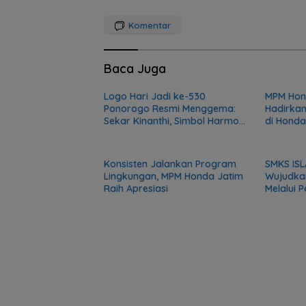
Komentar
Baca Juga
Logo Hari Jadi ke-530
MPM Hon
Ponorogo Resmi Menggema:
Hadirkan
Sekar Kinanthi, Simbol Harmoni
di Honda
dan Langkah Maju
Series
Konsisten Jalankan Program
SMKS ISL
Lingkungan, MPM Honda Jatim
Wujudka
Raih Apresiasi
Melalui 
Komunit