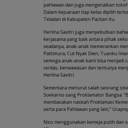
pahlawan dan juga mengenalkan tokoh-
Dalam kejuaraan tiap kelas dipilih terba
Teladan di Kabupaten Pacitan itu.
Herlina Savitri juga menyebutkan bahw
kerjasama yang baik antara pihak seko
seadanya, anak-anak memerankan menja
Pattimura, Cut Nyak Dien, Tuanku Imam
semoga anak-anak kami bisa menjadi 
cerdas, berwawasan dan tentunya menj
Herlina Savitri.
Sementara menurut salah seorang sisw
Soekarno sang Proklamator Bangsa. “B
membacakan naskah Proklamasi Kemerd
serta para Pahlawan yang lain,” Ucapny
Nico menggunakan kemeja putih dan so