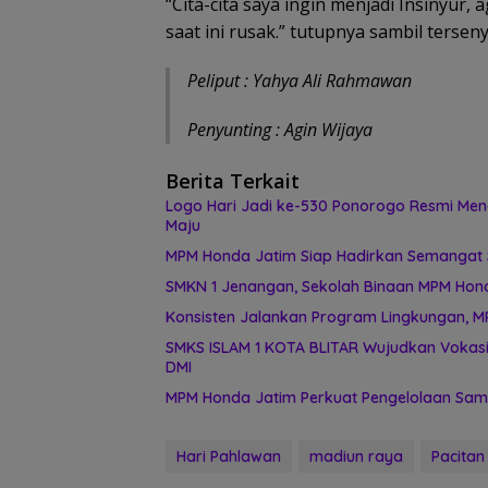
“Cita-cita saya ingin menjadi Insinyur
saat ini rusak.” tutupnya sambil terseny
Peliput : Yahya Ali Rahmawan
Penyunting : Agin Wijaya
Berita Terkait
Logo Hari Jadi ke-530 Ponorogo Resmi Men
Maju
MPM Honda Jatim Siap Hadirkan Semangat S
SMKN 1 Jenangan, Sekolah Binaan MPM Honda
Konsisten Jalankan Program Lingkungan, M
SMKS ISLAM 1 KOTA BLITAR Wujudkan Vokasi
DMI
MPM Honda Jatim Perkuat Pengelolaan Samp
Hari Pahlawan
madiun raya
Pacitan