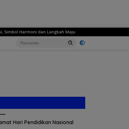
 dan Langkah Maju
MPM Honda Jatim Siap Hadirkan Sema
amat Hari Pendidikan Nasional