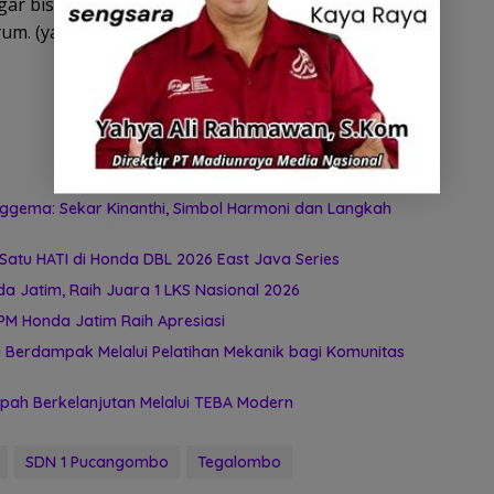
, agar bisa membangun jalan ke rumah saya yang
um. (yah/gin).
ggema: Sekar Kinanthi, Simbol Harmoni dan Langkah
atu HATI di Honda DBL 2026 East Java Series
 Jatim, Raih Juara 1 LKS Nasional 2026
PM Honda Jatim Raih Apresiasi
 Berdampak Melalui Pelatihan Mekanik bagi Komunitas
ah Berkelanjutan Melalui TEBA Modern
SDN 1 Pucangombo
Tegalombo