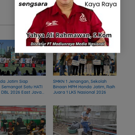
da Jatim Siap
SMKN 1 Jenangan, Sekolah
 Semangat Satu HATI
Binaan MPM Honda Jatim, Raih
 DBL 2026 East Java
Juara 1 LKS Nasional 2026