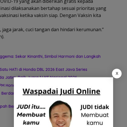
 COVID-19 yang akan diberikan gratis kepada
inasi dilaksanakan bertahap sesuai prioritas yang
vaksinasi ketika vaksin siap. Dengan Vaksin kita
, jaga jarak, cuci tangan dan hindari kerumunan.”
).
ggema: Sekar Kinanthi, Simbol Harmoni dan Langkah
atu HATI di Honda DBL 2026 East Java Series
X
 Jatim, Raih Juara 1 LKS Nasional 2026
PM Honda Jatim Raih Apresiasi
 Berdampak Melalui Pelatihan Mekanik bagi Komunitas
ah Berkelanjutan Melalui TEBA Modern