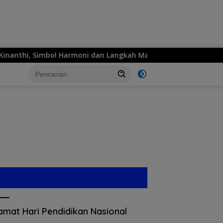
moni dan Langkah Maju
MPM Honda Jatim Siap Hadirkan
amat Hari Pendidikan Nasional