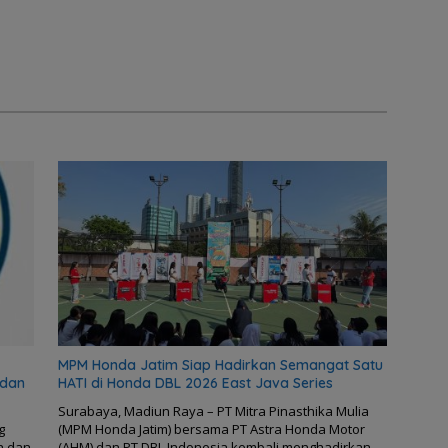
MPM Honda Jatim Siap Hadirkan Semangat Satu
 dan
HATI di Honda DBL 2026 East Java Series
Surabaya, Madiun Raya – PT Mitra Pinasthika Mulia
g
(MPM Honda Jatim) bersama PT Astra Honda Motor
h dan
(AHM) dan PT DBL Indonesia kembali menghadirkan