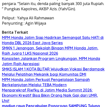
penjara. “Selain itu, denda paling banyak 300 juta Rupiah.
” Pungkas Kapolres, AKBP Azis. (Yah/Gin).
Peliput : Yahya Ali Rahmawan
Penyunting : Agin Wijaya
Berita Terkait
MPM Honda Jatim Siap Hadirkan Semangat Satu HATI di
Honda DBL 2026 East Java Series
SMKN 1 Jenangan, Sekolah Binaan MPM Honda Jatim,
Raih Juara 1 LKS Nasional 2026
Konsisten Jalankan Program Lingkungan, MPM Honda
Jatim Raih Apresiasi
SMKS ISLAM 1 KOTA BLITAR Wujudkan Vokasi Berdampak
Melalui Pelatihan Mekanik bagi Komunitas DMI
MPM Honda Jatim Perkuat Pengelolaan Sampah
Berkelanjutan Melalui TEBA Modern
Menparekraf Riefky di Jatim Media Summit 2026:
Ekonomi Kreatif Bisa Bikin Orang Naik Gaji dari UMR,
Lho!
madiun raya
Pencabulan
Ponorogo
SAMPUNG
Tulung