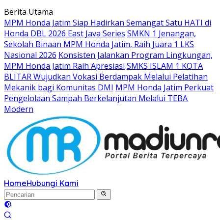
Langsung
Berita Utama
ke
MPM Honda Jatim Siap Hadirkan Semangat Satu HATI di
konten
Honda DBL 2026 East Java Series
SMKN 1 Jenangan,
Sekolah Binaan MPM Honda Jatim, Raih Juara 1 LKS
Nasional 2026
Konsisten Jalankan Program Lingkungan,
MPM Honda Jatim Raih Apresiasi
SMKS ISLAM 1 KOTA
BLITAR Wujudkan Vokasi Berdampak Melalui Pelatihan
Mekanik bagi Komunitas DMI
MPM Honda Jatim Perkuat
Pengelolaan Sampah Berkelanjutan Melalui TEBA
Modern
Home
Hubungi Kami