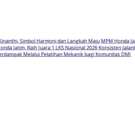
Langsung
ke
konten
Kinanthi, Simbol Harmoni dan Langkah Maju
MPM Honda Jat
da Jatim, Raih Juara 1 LKS Nasional 2026
Konsisten Jala
rdampak Melalui Pelatihan Mekanik bagi Komunitas DMI