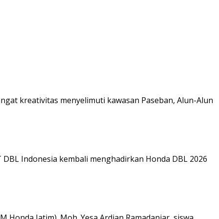
at kreativitas menyelimuti kawasan Paseban, Alun-Alun
PT DBL Indonesia kembali menghadirkan Honda DBL 2026
M Honda Jatim). Moh. Yesa Ardian Ramadaniar, siswa