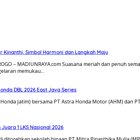
 Kinanthi, Simbol Harmoni dan Langkah Maju
OROGO – MADIUNRAYA.com Suasana meriah dan penuh semang
 gelaran memukau…
onda DBL 2026 East Java Series
M Honda Jatim) bersama PT Astra Honda Motor (AHM) dan 
Juara 1 LKS Nasional 2026
 ditorehkan sekolah binaan PT Mitra Pinasthika Mulia (MP