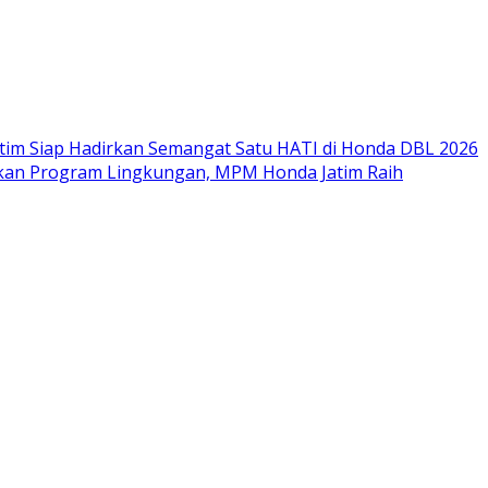
im Siap Hadirkan Semangat Satu HATI di Honda DBL 2026
nkan Program Lingkungan, MPM Honda Jatim Raih