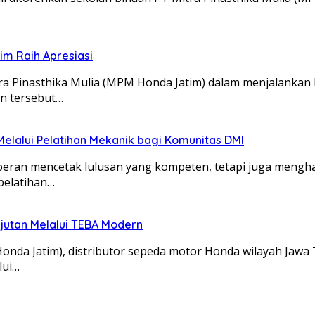
m Raih Apresiasi
itra Pinasthika Mulia (MPM Honda Jatim) dalam menjalanka
an tersebut…
lalui Pelatihan Mekanik bagi Komunitas DMI
rperan mencetak lulusan yang kompeten, tetapi juga mengh
pelatihan…
utan Melalui TEBA Modern
 Honda Jatim), distributor sepeda motor Honda wilayah Ja
lui…