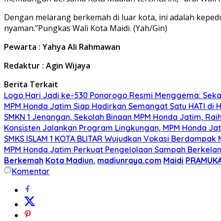
Dengan melarang berkemah di luar kota, ini adalah keped
nyaman.”Pungkas Wali Kota Maidi. (Yah/Gin)
Pewarta : Yahya Ali Rahmawan
Redaktur : Agin Wijaya
Berita Terkait
Logo Hari Jadi ke-530 Ponorogo Resmi Menggema: Sekar
MPM Honda Jatim Siap Hadirkan Semangat Satu HATI di H
SMKN 1 Jenangan, Sekolah Binaan MPM Honda Jatim, Raih 
Konsisten Jalankan Program Lingkungan, MPM Honda Jati
SMKS ISLAM 1 KOTA BLITAR Wujudkan Vokasi Berdampak Me
MPM Honda Jatim Perkuat Pengelolaan Sampah Berkelanj
Berkemah
Kota Madiun.
madiunraya.com
Maidi
PRAMUK
Komentar