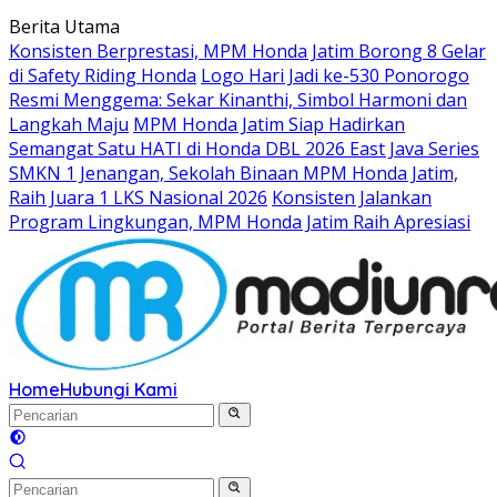
Langsung
Berita Utama
ke
Konsisten Berprestasi, MPM Honda Jatim Borong 8 Gelar
konten
di Safety Riding Honda
Logo Hari Jadi ke-530 Ponorogo
Resmi Menggema: Sekar Kinanthi, Simbol Harmoni dan
Langkah Maju
MPM Honda Jatim Siap Hadirkan
Semangat Satu HATI di Honda DBL 2026 East Java Series
SMKN 1 Jenangan, Sekolah Binaan MPM Honda Jatim,
Raih Juara 1 LKS Nasional 2026
Konsisten Jalankan
Program Lingkungan, MPM Honda Jatim Raih Apresiasi
Home
Hubungi Kami