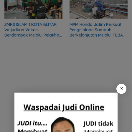
SMKS ISLAM 1 KOTA BLITAR
MPM Honda Jatim Perkuat
Wujudkan Vokasi
Pengelolaan Sampah
Berdampak Melalui Pelatihan
Berkelanjutan Melalui TEBA
Mekanik bagi Komunitas DMI
Modern
X