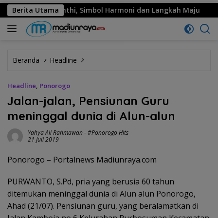
r Kinanthi, Simbol Harmoni dan Langkah Maju
Berita Utama
MPM Hon
Beranda
Headline
Headline
,
Ponorogo
Jalan-jalan, Pensiunan Guru
meninggal dunia di Alun-alun
Yahya Ali Rahmawan
-
#Ponorogo Hits
21 Juli 2019
Ponorogo – Portalnews Madiunraya.com
PURWANTO, S.Pd, pria yang berusia 60 tahun
ditemukan meninggal dunia di Alun alun Ponorogo,
Ahad (21/07). Pensiunan guru, yang beralamatkan di