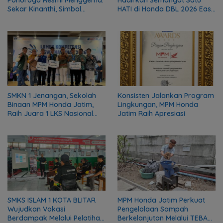
Ponorogo Resmi Menggema:
Hadirkan Semangat Satu
Sekar Kinanthi, Simbol
HATI di Honda DBL 2026 East
Harmoni dan Langkah Maju
Java Series
SMKN 1 Jenangan, Sekolah
Konsisten Jalankan Program
Binaan MPM Honda Jatim,
Lingkungan, MPM Honda
Raih Juara 1 LKS Nasional
Jatim Raih Apresiasi
2026
SMKS ISLAM 1 KOTA BLITAR
MPM Honda Jatim Perkuat
Wujudkan Vokasi
Pengelolaan Sampah
Berdampak Melalui Pelatihan
Berkelanjutan Melalui TEBA