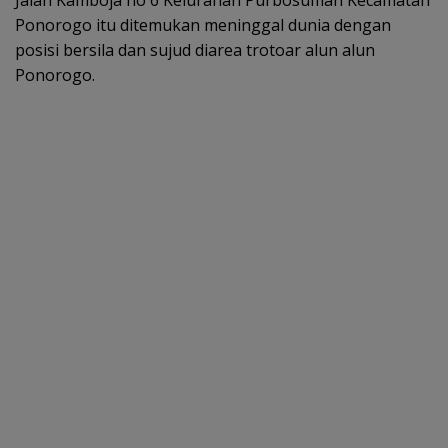
Jalan Kamboja no 6 Kelurahan Purbosuman Kecamatan
Ponorogo itu ditemukan meninggal dunia dengan
posisi bersila dan sujud diarea trotoar alun alun
Ponorogo.