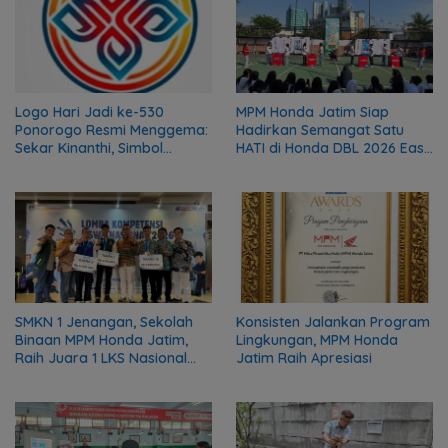
Logo Hari Jadi ke-530
MPM Honda Jatim Siap
Ponorogo Resmi Menggema:
Hadirkan Semangat Satu
Sekar Kinanthi, Simbol
HATI di Honda DBL 2026 East
Harmoni dan Langkah Maju
Java Series
SMKN 1 Jenangan, Sekolah
Konsisten Jalankan Program
Binaan MPM Honda Jatim,
Lingkungan, MPM Honda
Raih Juara 1 LKS Nasional
Jatim Raih Apresiasi
2026