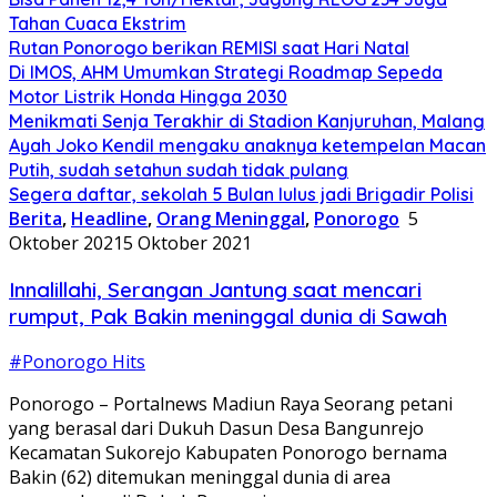
Tahan Cuaca Ekstrim
Rutan Ponorogo berikan REMISI saat Hari Natal
Di IMOS, AHM Umumkan Strategi Roadmap Sepeda
Motor Listrik Honda Hingga 2030
Menikmati Senja Terakhir di Stadion Kanjuruhan, Malang
Ayah Joko Kendil mengaku anaknya ketempelan Macan
Putih, sudah setahun sudah tidak pulang
Segera daftar, sekolah 5 Bulan lulus jadi Brigadir Polisi
Berita
,
Headline
,
Orang Meninggal
,
Ponorogo
5
Oktober 2021
5 Oktober 2021
Innalillahi, Serangan Jantung saat mencari
rumput, Pak Bakin meninggal dunia di Sawah
#Ponorogo Hits
Ponorogo – Portalnews Madiun Raya Seorang petani
yang berasal dari Dukuh Dasun Desa Bangunrejo
Kecamatan Sukorejo Kabupaten Ponorogo bernama
Bakin (62) ditemukan meninggal dunia di area