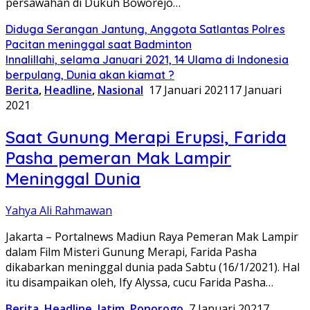
persawahan di Dukuh Boworejo…
Diduga Serangan Jantung, Anggota Satlantas Polres
Pacitan meninggal saat Badminton
Innalillahi, selama Januari 2021, 14 Ulama di Indonesia
berpulang, Dunia akan kiamat ?
Berita
,
Headline
,
Nasional
17 Januari 2021
17 Januari
2021
Saat Gunung Merapi Erupsi, Farida
Pasha pemeran Mak Lampir
Meninggal Dunia
Yahya Ali Rahmawan
Jakarta – Portalnews Madiun Raya Pemeran Mak Lampir
dalam Film Misteri Gunung Merapi, Farida Pasha
dikabarkan meninggal dunia pada Sabtu (16/1/2021). Hal
itu disampaikan oleh, Ify Alyssa, cucu Farida Pasha…
Berita
,
Headline
,
Jatim
,
Ponorogo
7 Januari 2021
7