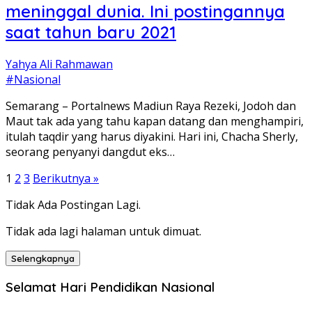
meninggal dunia. Ini postingannya
saat tahun baru 2021
Yahya Ali Rahmawan
#Nasional
Semarang – Portalnews Madiun Raya Rezeki, Jodoh dan
Maut tak ada yang tahu kapan datang dan menghampiri,
itulah taqdir yang harus diyakini. Hari ini, Chacha Sherly,
seorang penyanyi dangdut eks…
Paginasi
1
2
3
Berikutnya »
pos
Tidak Ada Postingan Lagi.
Tidak ada lagi halaman untuk dimuat.
Selengkapnya
Selamat Hari Pendidikan Nasional