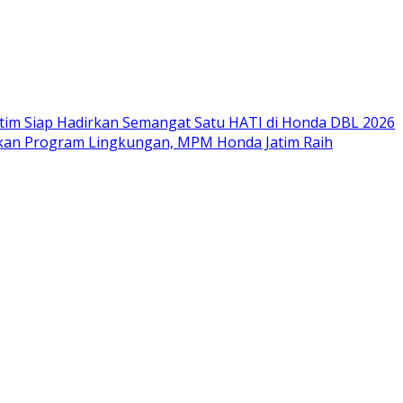
im Siap Hadirkan Semangat Satu HATI di Honda DBL 2026
nkan Program Lingkungan, MPM Honda Jatim Raih