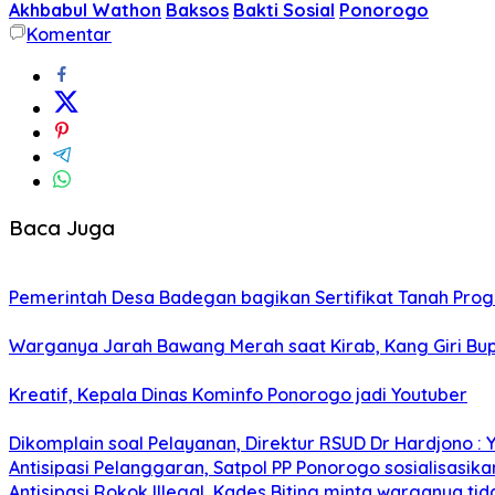
Akhbabul Wathon
Baksos
Bakti Sosial
Ponorogo
Komentar
Baca Juga
Pemerintah Desa Badegan bagikan Sertifikat Tanah Pro
Warganya Jarah Bawang Merah saat Kirab, Kang Giri Bup
Kreatif, Kepala Dinas Kominfo Ponorogo jadi Youtuber
Dikomplain soal Pelayanan, Direktur RSUD Dr Hardjono : 
Antisipasi Pelanggaran, Satpol PP Ponorogo sosialisasik
Antisipasi Rokok Illegal, Kades Biting minta warganya ti