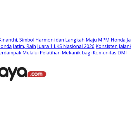
Langsung
ke
konten
Kinanthi, Simbol Harmoni dan Langkah Maju
MPM Honda Jat
da Jatim, Raih Juara 1 LKS Nasional 2026
Konsisten Jala
rdampak Melalui Pelatihan Mekanik bagi Komunitas DMI