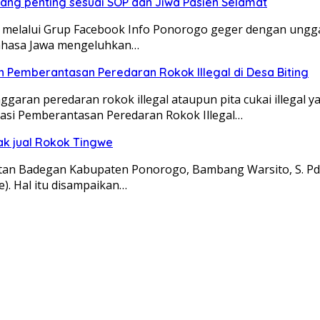
Yang penting sesuai SOP dan Jiwa Pasien Selamat
 melalui Grup Facebook Info Ponorogo geger dengan ung
bahasa Jawa mengeluhkan…
an Pemberantasan Peredaran Rokok Illegal di Desa Biting
ran peredaran rokok illegal ataupun pita cukai illegal 
sasi Pemberantasan Peredaran Rokok Illegal…
dak jual Rokok Tingwe
an Badegan Kabupaten Ponorogo, Bambang Warsito, S. Pd,
e). Hal itu disampaikan…