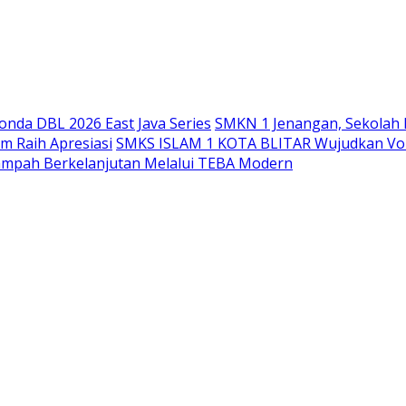
Langsung
ke
konten
nda DBL 2026 East Java Series
SMKN 1 Jenangan, Sekolah 
m Raih Apresiasi
SMKS ISLAM 1 KOTA BLITAR Wujudkan Voka
ampah Berkelanjutan Melalui TEBA Modern