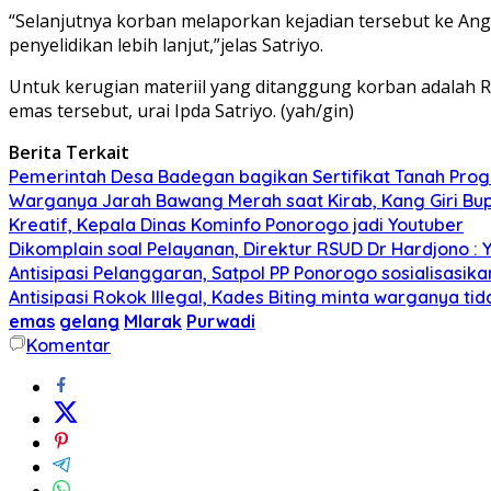
“Selanjutnya korban melaporkan kejadian tersebut ke An
penyelidikan lebih lanjut,”jelas Satriyo.
Untuk kerugian materiil yang ditanggung korban adalah Rp
emas tersebut, urai Ipda Satriyo. (yah/gin)
Berita Terkait
Pemerintah Desa Badegan bagikan Sertifikat Tanah Pro
Warganya Jarah Bawang Merah saat Kirab, Kang Giri Bup
Kreatif, Kepala Dinas Kominfo Ponorogo jadi Youtuber
Dikomplain soal Pelayanan, Direktur RSUD Dr Hardjono : 
Antisipasi Pelanggaran, Satpol PP Ponorogo sosialisasik
Antisipasi Rokok Illegal, Kades Biting minta warganya ti
emas
gelang
Mlarak
Purwadi
Komentar