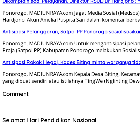
Dikomplain soal Pelayanan, Direktur RSUD Dr Hardjono : 
Ponorogo, MADIUNRAYA.com Jagat Media Sosial (Medsos)
Hardjono. Akun Amelia Puspita Sari dalam komentar ber
Antisipasi Pelanggaran, Satpol PP Ponorogo sosialisasik
Ponorogo, MADIUNRAYA.com Untuk mengantisipasi pelangga
Praja (Satpol PP) Kabupaten Ponorogo melakukan Sosiali
Antisipasi Rokok Illegal, Kades Biting minta warganya ti
Ponorogo, MADIUNRAYA.com Kepala Desa Biting, Kecamat
yang dibuat sendiri atau istilahnya TingWe (Nglinting Dew
Comment
Selamat Hari Pendidikan Nasional