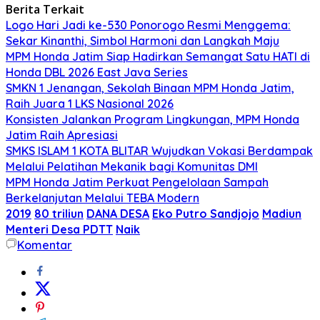
Berita Terkait
Logo Hari Jadi ke-530 Ponorogo Resmi Menggema:
Sekar Kinanthi, Simbol Harmoni dan Langkah Maju
MPM Honda Jatim Siap Hadirkan Semangat Satu HATI di
Honda DBL 2026 East Java Series
SMKN 1 Jenangan, Sekolah Binaan MPM Honda Jatim,
Raih Juara 1 LKS Nasional 2026
Konsisten Jalankan Program Lingkungan, MPM Honda
Jatim Raih Apresiasi
SMKS ISLAM 1 KOTA BLITAR Wujudkan Vokasi Berdampak
Melalui Pelatihan Mekanik bagi Komunitas DMI
MPM Honda Jatim Perkuat Pengelolaan Sampah
Berkelanjutan Melalui TEBA Modern
2019
80 triliun
DANA DESA
Eko Putro Sandjojo
Madiun
Menteri Desa PDTT
Naik
Komentar