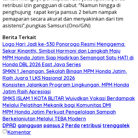
retribusi izin gangguan di cabut. “Namun hingga di
penghujung rapat kerja pansus 2 belum nampak
pemaparan secara akurat dan menyakinkan dari tim
asistensi”,pungkas Samsuri.(Ono/GiN)
Berita Terkait
Logo Hari Jadi ke-530 Ponorogo Resmi Menggema:
Sekar Kinanthi, Simbol Harmoni dan Langkah Maju
MPM Honda Jatim Siap Hadirkan Semangat Satu HATI di
Honda DBL 2026 East Java Series
SMKN 1 Jenangan, Sekolah Binaan MPM Honda Jatim,
Raih Juara 1 LKS Nasional 2026
Konsisten Jalankan Program Lingkungan, MPM Honda
Jatim Raih Apresiasi
SMKS ISLAM 1 KOTA BLITAR Wujudkan Vokasi Berdampak
Melalui Pelatihan Mekanik bagi Komunitas DMI
MPM Honda Jatim Perkuat Pengelolaan Sampah
Berkelanjutan Melalui TEBA Modern
DPRD
gangguan
pansus 2
Perda
retribusi
trenggalek
Komentar