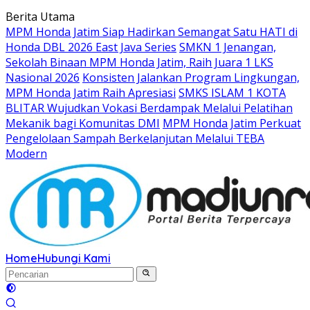
Langsung
Berita Utama
ke
MPM Honda Jatim Siap Hadirkan Semangat Satu HATI di
konten
Honda DBL 2026 East Java Series
SMKN 1 Jenangan,
Sekolah Binaan MPM Honda Jatim, Raih Juara 1 LKS
Nasional 2026
Konsisten Jalankan Program Lingkungan,
MPM Honda Jatim Raih Apresiasi
SMKS ISLAM 1 KOTA
BLITAR Wujudkan Vokasi Berdampak Melalui Pelatihan
Mekanik bagi Komunitas DMI
MPM Honda Jatim Perkuat
Pengelolaan Sampah Berkelanjutan Melalui TEBA
Modern
Home
Hubungi Kami