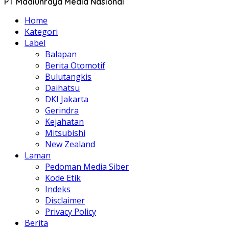
PT Madiunraya Media Nasional
Home
Kategori
Label
Balapan
Berita Otomotif
Bulutangkis
Daihatsu
DKI Jakarta
Gerindra
Kejahatan
Mitsubishi
New Zealand
Laman
Pedoman Media Siber
Kode Etik
Indeks
Disclaimer
Privacy Policy
Berita