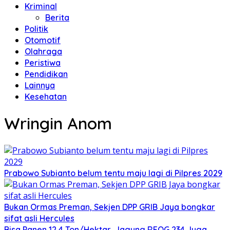
Kriminal
Berita
Politik
Otomotif
Olahraga
Peristiwa
Pendidikan
Lainnya
Kesehatan
Wringin Anom
Prabowo Subianto belum tentu maju lagi di Pilpres 2029
Bukan Ormas Preman, Sekjen DPP GRIB Jaya bongkar
sifat asli Hercules
Bisa Panen 12,4 Ton/Hektar, Jagung REOG 234 Juga