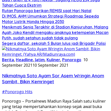
Tahan Cuaca Ekstrim
Rutan Ponorogo berikan REMISI saat Hari Natal
Di IMOS, AHM Umumkan Strategi Roadmap Sepeda
Motor Listrik Honda Hingga 2030
Menikmati Senja Terakhir di Stadion Kanjuruhan, Malang
Ayah Joko Kendil mengaku anaknya ketempelan Macan
Putih, sudah setahun sudah tidak pulang
Segera daftar, sekolah 5 Bulan lulus jadi Brigadir Polisi
Berita
,
Headline
,
Jatim
,
Kuliner
,
Ponorogo
10
September 2021
10 September 2021
Nikmatnya Soto Ayam Sor Asem Wringin Anom
Sambit, Bikin Kemringet
#Ponorogo Hits
Ponorogo – Portalnews Madiun Raya Salah satu kuliner
yang tetap mempertahankan konsep sejak awal buka