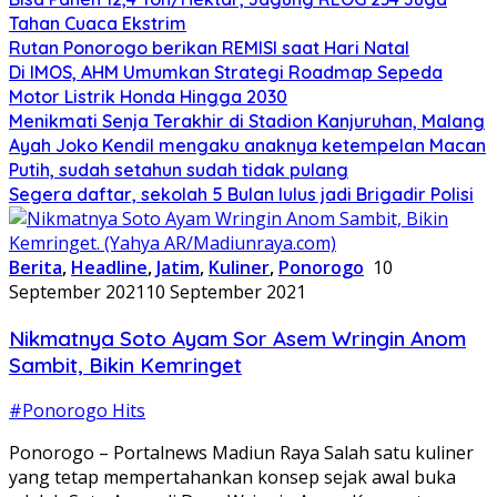
Tahan Cuaca Ekstrim
Rutan Ponorogo berikan REMISI saat Hari Natal
Di IMOS, AHM Umumkan Strategi Roadmap Sepeda
Motor Listrik Honda Hingga 2030
Menikmati Senja Terakhir di Stadion Kanjuruhan, Malang
Ayah Joko Kendil mengaku anaknya ketempelan Macan
Putih, sudah setahun sudah tidak pulang
Segera daftar, sekolah 5 Bulan lulus jadi Brigadir Polisi
Berita
,
Headline
,
Jatim
,
Kuliner
,
Ponorogo
10
September 2021
10 September 2021
Nikmatnya Soto Ayam Sor Asem Wringin Anom
Sambit, Bikin Kemringet
#Ponorogo Hits
Ponorogo – Portalnews Madiun Raya Salah satu kuliner
yang tetap mempertahankan konsep sejak awal buka