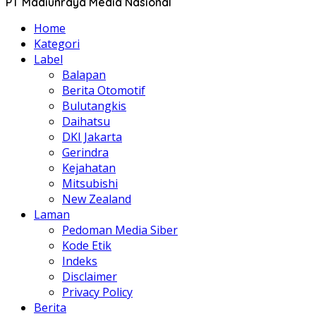
PT Madiunraya Media Nasional
Home
Kategori
Label
Balapan
Berita Otomotif
Bulutangkis
Daihatsu
DKI Jakarta
Gerindra
Kejahatan
Mitsubishi
New Zealand
Laman
Pedoman Media Siber
Kode Etik
Indeks
Disclaimer
Privacy Policy
Berita