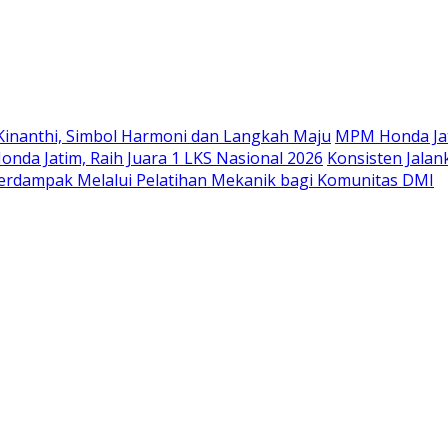
Langsung
ke
konten
Kinanthi, Simbol Harmoni dan Langkah Maju
MPM Honda Jat
da Jatim, Raih Juara 1 LKS Nasional 2026
Konsisten Jala
rdampak Melalui Pelatihan Mekanik bagi Komunitas DMI