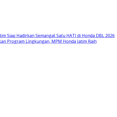
im Siap Hadirkan Semangat Satu HATI di Honda DBL 2026
nkan Program Lingkungan, MPM Honda Jatim Raih