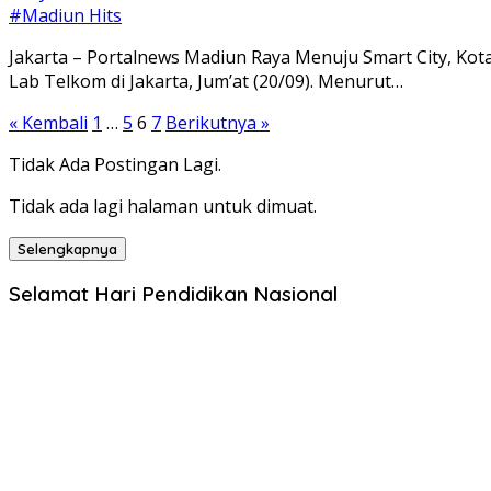
#Madiun Hits
Jakarta – Portalnews Madiun Raya Menuju Smart City, Kot
Lab Telkom di Jakarta, Jum’at (20/09). Menurut…
Paginasi
« Kembali
1
…
5
6
7
Berikutnya »
pos
Tidak Ada Postingan Lagi.
Tidak ada lagi halaman untuk dimuat.
Selengkapnya
Selamat Hari Pendidikan Nasional