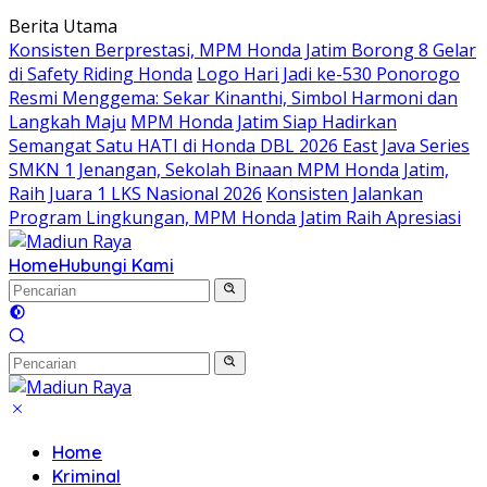
Langsung
Berita Utama
ke
Konsisten Berprestasi, MPM Honda Jatim Borong 8 Gelar
konten
di Safety Riding Honda
Logo Hari Jadi ke-530 Ponorogo
Resmi Menggema: Sekar Kinanthi, Simbol Harmoni dan
Langkah Maju
MPM Honda Jatim Siap Hadirkan
Semangat Satu HATI di Honda DBL 2026 East Java Series
SMKN 1 Jenangan, Sekolah Binaan MPM Honda Jatim,
Raih Juara 1 LKS Nasional 2026
Konsisten Jalankan
Program Lingkungan, MPM Honda Jatim Raih Apresiasi
Home
Hubungi Kami
Home
Kriminal