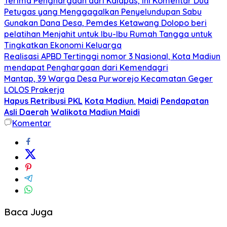
Terima Penghargaan dari Kalapas, Ini Komentar Dua
Petugas yang Menggagalkan Penyelundupan Sabu
Gunakan Dana Desa, Pemdes Ketawang Dolopo beri
pelatihan Menjahit untuk Ibu-Ibu Rumah Tangga untuk
Tingkatkan Ekonomi Keluarga
Realisasi APBD Tertinggi nomor 3 Nasional, Kota Madiun
mendapat Penghargaan dari Kemendagri
Mantap, 39 Warga Desa Purworejo Kecamatan Geger
LOLOS Prakerja
Hapus Retribusi PKL
Kota Madiun.
Maidi
Pendapatan
Asli Daerah
Walikota Madiun Maidi
Komentar
Baca Juga