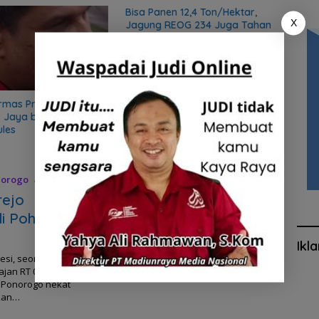
Bisa Panen 12,4 Ton/Hektar,
Rutan
X
Jagung REOG 234 Juga Tahan
saat 
Cuaca Ekstrim
rmas Preman, Sekjen
 Jaya bongkar sifat
ules
norogo
8 Juli
rejo
i Pohon
Ikl
si, seorang
ajan RT 04 RW
 Ponorogo nekat
ukan…