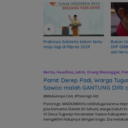
r, sekolah 5 Bulan
gadir Polisi
Prabowo Subianto belum tentu
Bukan O
maju lagi di Pilpres 2029
DPP GRIB
asli Herc
Berita
,
Headline
,
Jatim
,
Orang Meninggal
,
Po
2022
Pamit Derep Padi, Warga Tugu
Sawoo malah GANTUNG DIRI d
Jambu Mente
@madiunraya.com
,
#Ponorogo Hits
Ponorogo. MADIUNRAYA.comDiduga karena depre
pria bernama Slamet (61 tahun), warga Dukuh Kr
01 Desa Tugurejo Kecamatan Sawoo Kabupaten
mengakhiri hidupnya dengan tragis. Dia melak