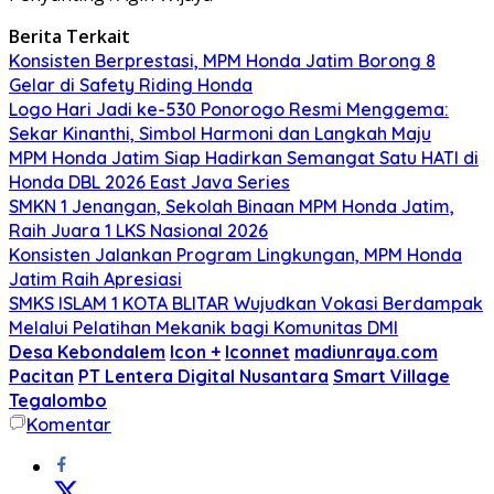
Berita Terkait
Konsisten Berprestasi, MPM Honda Jatim Borong 8
Gelar di Safety Riding Honda
Logo Hari Jadi ke-530 Ponorogo Resmi Menggema:
Sekar Kinanthi, Simbol Harmoni dan Langkah Maju
MPM Honda Jatim Siap Hadirkan Semangat Satu HATI di
Honda DBL 2026 East Java Series
SMKN 1 Jenangan, Sekolah Binaan MPM Honda Jatim,
Raih Juara 1 LKS Nasional 2026
Konsisten Jalankan Program Lingkungan, MPM Honda
Jatim Raih Apresiasi
SMKS ISLAM 1 KOTA BLITAR Wujudkan Vokasi Berdampak
Melalui Pelatihan Mekanik bagi Komunitas DMI
Desa Kebondalem
Icon +
Iconnet
madiunraya.com
Pacitan
PT Lentera Digital Nusantara
Smart Village
Tegalombo
Komentar