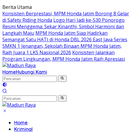
Langsung
Berita Utama
ke
Konsisten Berprestasi, MPM Honda Jatim Borong 8 Gelar
konten
di Safety Riding Honda
Logo Hari Jadi ke-530 Ponorogo
Resmi Menggema: Sekar Kinanthi, Simbol Harmoni dan
Langkah Maju
MPM Honda Jatim Siap Hadirkan
Semangat Satu HATI di Honda DBL 2026 East Java Series
SMKN 1 Jenangan, Sekolah Binaan MPM Honda Jatim,
Raih Juara 1 LKS Nasional 2026
Konsisten Jalankan
Program Lingkungan, MPM Honda Jatim Raih Apresiasi
Home
Hubungi Kami
Home
Kriminal