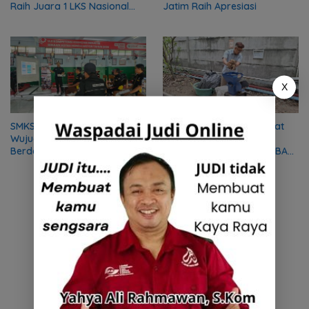
Raih Juara 1 LKS Nasional
Jatim Raih Apresiasi
2026
X
SMKS ISLAM 1 KOTA BLITAR
MPM Honda Jatim Perkuat
Wujudkan Vokasi
Pengelolaan Sampah
Berdampak Melalui Pelatihan
Berkelanjutan Melalui TEBA
Mekanik bagi Komunitas DMI
Modern