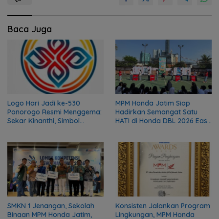
Baca Juga
Logo Hari Jadi ke-530
MPM Honda Jatim Siap
Ponorogo Resmi Menggema:
Hadirkan Semangat Satu
Sekar Kinanthi, Simbol
HATI di Honda DBL 2026 East
Harmoni dan Langkah Maju
Java Series
SMKN 1 Jenangan, Sekolah
Konsisten Jalankan Program
Binaan MPM Honda Jatim,
Lingkungan, MPM Honda