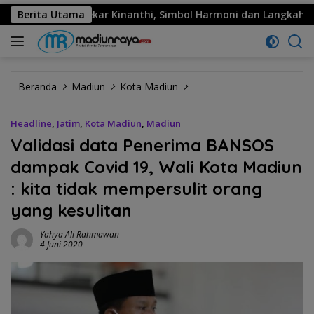
ema: Sekar Kinanthi, Simbol Harmoni dan Langkah Maju
Berita Utama
Beranda
Madiun
Kota Madiun
Headline
,
Jatim
,
Kota Madiun
,
Madiun
Validasi data Penerima BANSOS
dampak Covid 19, Wali Kota Madiun
: kita tidak mempersulit orang
yang kesulitan
Yahya Ali Rahmawan
4 Juni 2020