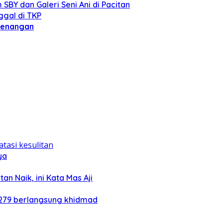
BY dan Galeri Seni Ani di Pacitan
gal di TKP
menangan
ya
an Naik, ini Kata Mas Aji
 279 berlangsung khidmad