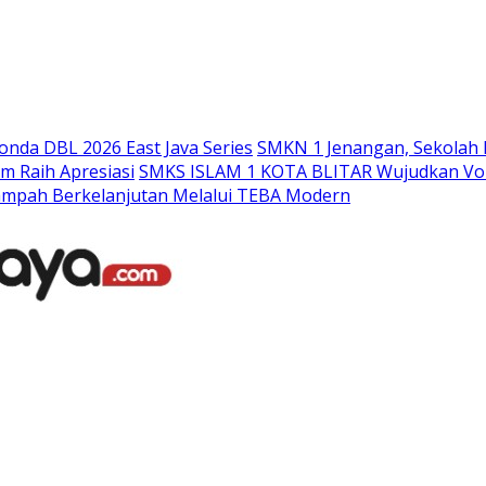
Langsung
ke
konten
nda DBL 2026 East Java Series
SMKN 1 Jenangan, Sekolah 
m Raih Apresiasi
SMKS ISLAM 1 KOTA BLITAR Wujudkan Voka
ampah Berkelanjutan Melalui TEBA Modern