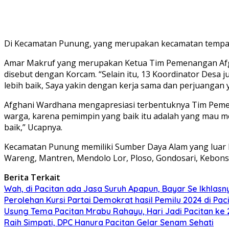
Di Kecamatan Punung, yang merupakan kecamatan tempat t
Amar Makruf yang merupakan Ketua Tim Pemenangan Afg
disebut dengan Korcam. “Selain itu, 13 Koordinator Desa 
lebih baik, Saya yakin dengan kerja sama dan perjuanga
Afghani Wardhana mengapresiasi terbentuknya Tim Pemen
warga, karena pemimpin yang baik itu adalah yang mau m
baik,” Ucapnya.
Kecamatan Punung memiliki Sumber Daya Alam yang luar bi
Wareng, Mantren, Mendolo Lor, Ploso, Gondosari, Kebonsar
Berita Terkait
Wah, di Pacitan ada Jasa Suruh Apapun, Bayar Se Ikhlasn
Perolehan Kursi Partai Demokrat hasil Pemilu 2024 di Pacit
Usung Tema Pacitan Mrabu Rahayu, Hari Jadi Pacitan ke
Raih Simpati, DPC Hanura Pacitan Gelar Senam Sehati