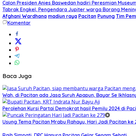
Calon Presiden Anies Baswedan hadiri Peresmian Museum S
Tabrak Engkel, Pengendara Jupiter warga Borang Mening
Afghani Wardhana
madiun raya
Pacitan
Punung
Tim Pe
Komentar
Baca Juga
Wah, di Pacitan ada Jasa Suruh Apapun, Bayar Se Ikhlasn
Perolehan Kursi Partai Demokrat hasil Pemilu 2024 di Pacit
Usung Tema Pacitan Mrabu Rahayu, Hari Jadi Pacitan ke
Raih Simpati, DPC Hanura Pacitan Gelar Senam Sehati