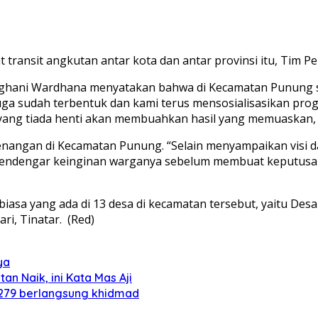
ransit angkutan antar kota dan antar provinsi itu, Tim 
hani Wardhana menyatakan bahwa di Kecamatan Punung su
juga sudah terbentuk dan kami terus mensosialisasikan pro
n yang tiada henti akan membuahkan hasil yang memuaskan,
angan di Kecamatan Punung. “Selain menyampaikan visi da
endengar keinginan warganya sebelum membuat keputusan, 
asa yang ada di 13 desa di kecamatan tersebut, yaitu Desa
i, Tinatar. (Red)
ya
an Naik, ini Kata Mas Aji
 279 berlangsung khidmad