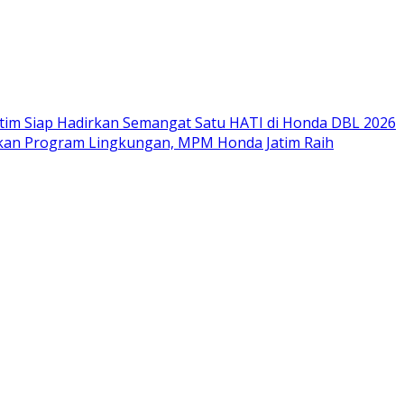
im Siap Hadirkan Semangat Satu HATI di Honda DBL 2026
nkan Program Lingkungan, MPM Honda Jatim Raih