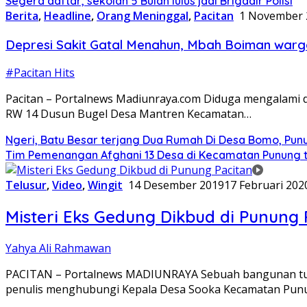
Segera daftar, sekolah 5 Bulan lulus jadi Brigadir Polisi
Berita
,
Headline
,
Orang Meninggal
,
Pacitan
1 November 
Depresi Sakit Gatal Menahun, Mbah Boiman warg
#Pacitan Hits
Pacitan – Portalnews Madiunraya.com Diduga mengalami d
RW 14 Dusun Bugel Desa Mantren Kecamatan…
Ngeri, Batu Besar terjang Dua Rumah Di Desa Bomo, Pun
Tim Pemenangan Afghani 13 Desa di Kecamatan Punung te
Telusur
,
Video
,
Wingit
14 Desember 2019
17 Februari 202
Misteri Eks Gedung Dikbud di Punung 
Yahya Ali Rahmawan
PACITAN – Portalnews MADIUNRAYA Sebuah bangunan tua ya
penulis menghubungi Kepala Desa Sooka Kecamatan Pu