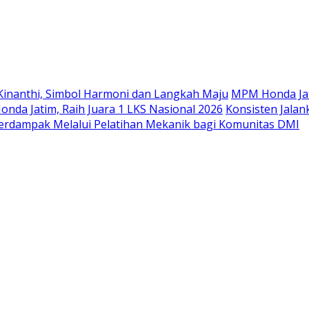
Langsung
ke
konten
Kinanthi, Simbol Harmoni dan Langkah Maju
MPM Honda Jat
da Jatim, Raih Juara 1 LKS Nasional 2026
Konsisten Jala
rdampak Melalui Pelatihan Mekanik bagi Komunitas DMI