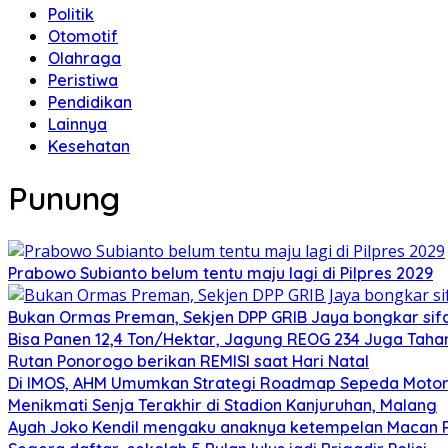
Politik
Otomotif
Olahraga
Peristiwa
Pendidikan
Lainnya
Kesehatan
Punung
Prabowo Subianto belum tentu maju lagi di Pilpres 2029
Bukan Ormas Preman, Sekjen DPP GRIB Jaya bongkar sifat
Bisa Panen 12,4 Ton/Hektar, Jagung REOG 234 Juga Taha
Rutan Ponorogo berikan REMISI saat Hari Natal
Di IMOS, AHM Umumkan Strategi Roadmap Sepeda Motor 
Menikmati Senja Terakhir di Stadion Kanjuruhan, Malang
Ayah Joko Kendil mengaku anaknya ketempelan Macan Pu