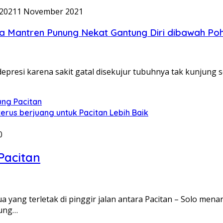
2021
1 November 2021
a Mantren Punung Nekat Gantung Diri dibawah Poh
epresi karena sakit gatal disekujur tubuhnya tak kunjung
ung Pacitan
rus berjuang untuk Pacitan Lebih Baik
0
Pacitan
ng terletak di pinggir jalan antara Pacitan – Solo menar
nung…