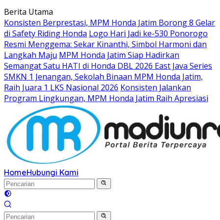
Langsung
Berita Utama
ke
Konsisten Berprestasi, MPM Honda Jatim Borong 8 Gelar
konten
di Safety Riding Honda
Logo Hari Jadi ke-530 Ponorogo
Resmi Menggema: Sekar Kinanthi, Simbol Harmoni dan
Langkah Maju
MPM Honda Jatim Siap Hadirkan
Semangat Satu HATI di Honda DBL 2026 East Java Series
SMKN 1 Jenangan, Sekolah Binaan MPM Honda Jatim,
Raih Juara 1 LKS Nasional 2026
Konsisten Jalankan
Program Lingkungan, MPM Honda Jatim Raih Apresiasi
Home
Hubungi Kami