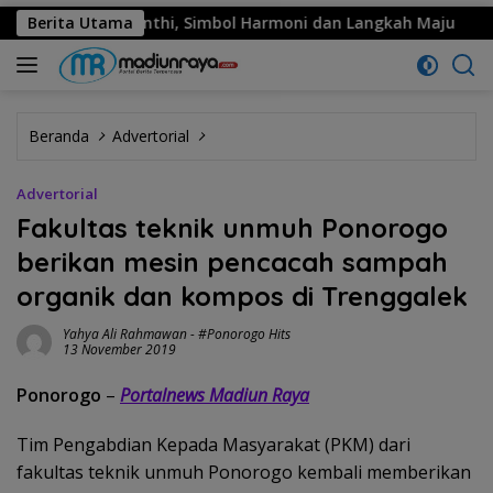
ar Kinanthi, Simbol Harmoni dan Langkah Maju
Berita Utama
MPM Ho
Beranda
Advertorial
Advertorial
Fakultas teknik unmuh Ponorogo
berikan mesin pencacah sampah
organik dan kompos di Trenggalek
Yahya Ali Rahmawan
-
#Ponorogo Hits
13 November 2019
Ponorogo
–
Portalnews Madiun Raya
Tim Pengabdian Kepada Masyarakat (PKM) dari
fakultas teknik unmuh Ponorogo kembali memberikan