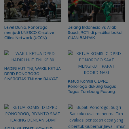
Level Dunia, Ponorogo
Jelang Indonesia vs Arab
menjadi UNESCO Creative
Saudi, RCTI di prediksi bakal
Cities Network (UCCN)
CUAN BANYAK
HADIRI HUT TNI, WAKIL KETUA
DPRD PONOROGO :
SINERGITAS TNI dan RAKYAT
Ketua Komisi C DPRD
MODAL PENTING
Ponorogo dukung Gugus
PEMBANGUNAN BANGSA
Tugas Tambang Pasang
Portal Batasi Ruang Gerak
Truk Tambang
SIDAK KE SDMT, KOMISI D