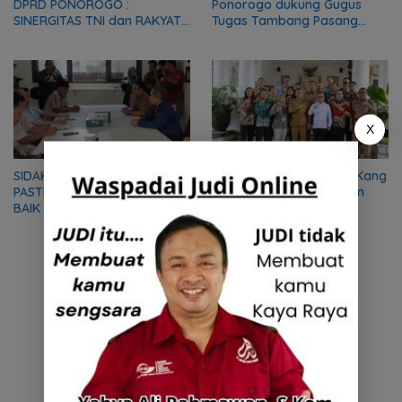
DPRD PONOROGO :
Ponorogo dukung Gugus
SINERGITAS TNI dan RAKYAT
Tugas Tambang Pasang
MODAL PENTING
Portal Batasi Ruang Gerak
PEMBANGUNAN BANGSA
Truk Tambang
X
SIDAK KE SDMT, KOMISI D
Dibawah Pemerintahan Kang
PASTIKAN MBG DITERIMA
Giri, Lima Desa Persiapan
BAIK OLEH MASYARAKAT
Segera Jadi Definitif