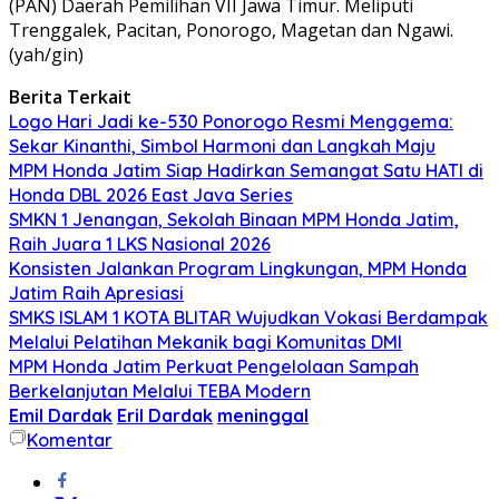
(PAN) Daerah Pemilihan VII Jawa Timur. Meliputi
Trenggalek, Pacitan, Ponorogo, Magetan dan Ngawi.
(yah/gin)
Berita Terkait
Logo Hari Jadi ke-530 Ponorogo Resmi Menggema:
Sekar Kinanthi, Simbol Harmoni dan Langkah Maju
MPM Honda Jatim Siap Hadirkan Semangat Satu HATI di
Honda DBL 2026 East Java Series
SMKN 1 Jenangan, Sekolah Binaan MPM Honda Jatim,
Raih Juara 1 LKS Nasional 2026
Konsisten Jalankan Program Lingkungan, MPM Honda
Jatim Raih Apresiasi
SMKS ISLAM 1 KOTA BLITAR Wujudkan Vokasi Berdampak
Melalui Pelatihan Mekanik bagi Komunitas DMI
MPM Honda Jatim Perkuat Pengelolaan Sampah
Berkelanjutan Melalui TEBA Modern
Emil Dardak
Eril Dardak
meninggal
Komentar