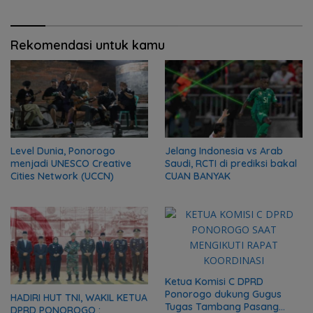
Rekomendasi untuk kamu
Level Dunia, Ponorogo
Jelang Indonesia vs Arab
menjadi UNESCO Creative
Saudi, RCTI di prediksi bakal
Cities Network (UCCN)
CUAN BANYAK
Ketua Komisi C DPRD
Ponorogo dukung Gugus
HADIRI HUT TNI, WAKIL KETUA
Tugas Tambang Pasang
DPRD PONOROGO :