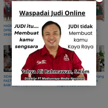
Ketua Komisi C DPRD
HADIRI HUT TNI, WAKIL KETUA
Ponorogo dukung Gugus
DPRD PONOROGO :
Tugas Tambang Pasang
SINERGITAS TNI dan RAKYAT
Portal Batasi Ruang Gerak
MODAL PENTING
Truk Tambang
PEMBANGUNAN BANGSA
Dibawah Pemerintahan Kang
SIDAK KE SDMT, KOMISI D
Giri, Lima Desa Persiapan
PASTIKAN MBG DITERIMA
Segera Jadi Definitif
BAIK OLEH MASYARAKAT