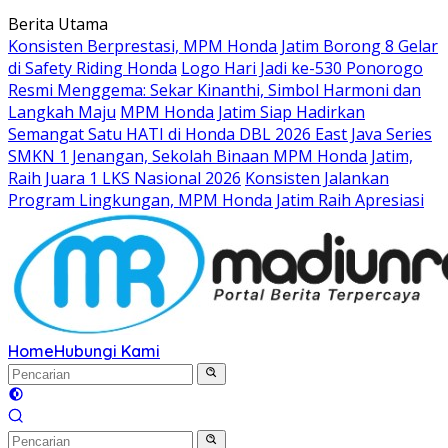
Langsung
Berita Utama
ke
Konsisten Berprestasi, MPM Honda Jatim Borong 8 Gelar
konten
di Safety Riding Honda
Logo Hari Jadi ke-530 Ponorogo
Resmi Menggema: Sekar Kinanthi, Simbol Harmoni dan
Langkah Maju
MPM Honda Jatim Siap Hadirkan
Semangat Satu HATI di Honda DBL 2026 East Java Series
SMKN 1 Jenangan, Sekolah Binaan MPM Honda Jatim,
Raih Juara 1 LKS Nasional 2026
Konsisten Jalankan
Program Lingkungan, MPM Honda Jatim Raih Apresiasi
Home
Hubungi Kami