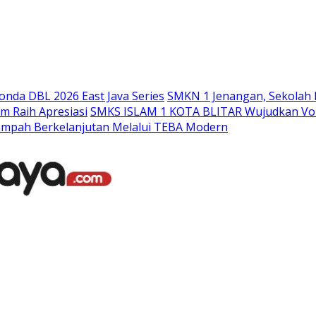
Langsung
ke
konten
nda DBL 2026 East Java Series
SMKN 1 Jenangan, Sekolah 
m Raih Apresiasi
SMKS ISLAM 1 KOTA BLITAR Wujudkan Voka
ampah Berkelanjutan Melalui TEBA Modern