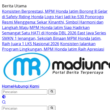
Langsung
Berita Utama
ke
Konsisten Berprestasi, MPM Honda Jatim Borong 8 Gelar
konten
di Safety Riding Honda
Logo Hari Jadi ke-530 Ponorogo
Resmi Menggema: Sekar Kinanthi, Simbol Harmoni dan
Langkah Maju
MPM Honda Jatim Siap Hadirkan
Semangat Satu HATI di Honda DBL 2026 East Java Series
SMKN 1 Jenangan, Sekolah Binaan MPM Honda Jatim,
Raih Juara 1 LKS Nasional 2026
Konsisten Jalankan
Program Lingkungan, MPM Honda Jatim Raih Apresiasi
Home
Hubungi Kami