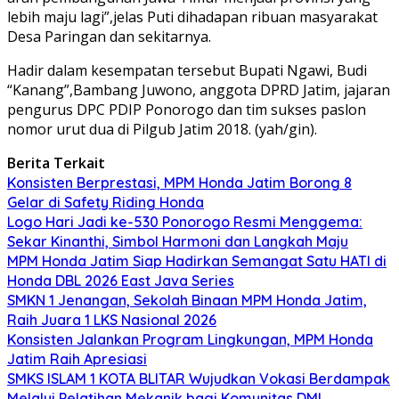
lebih maju lagi”,jelas Puti dihadapan ribuan masyarakat
Desa Paringan dan sekitarnya.
Hadir dalam kesempatan tersebut Bupati Ngawi, Budi
“Kanang”,Bambang Juwono, anggota DPRD Jatim, jajaran
pengurus DPC PDIP Ponorogo dan tim sukses paslon
nomor urut dua di Pilgub Jatim 2018. (yah/gin).
Berita Terkait
Konsisten Berprestasi, MPM Honda Jatim Borong 8
Gelar di Safety Riding Honda
Logo Hari Jadi ke-530 Ponorogo Resmi Menggema:
Sekar Kinanthi, Simbol Harmoni dan Langkah Maju
MPM Honda Jatim Siap Hadirkan Semangat Satu HATI di
Honda DBL 2026 East Java Series
SMKN 1 Jenangan, Sekolah Binaan MPM Honda Jatim,
Raih Juara 1 LKS Nasional 2026
Konsisten Jalankan Program Lingkungan, MPM Honda
Jatim Raih Apresiasi
SMKS ISLAM 1 KOTA BLITAR Wujudkan Vokasi Berdampak
Melalui Pelatihan Mekanik bagi Komunitas DMI