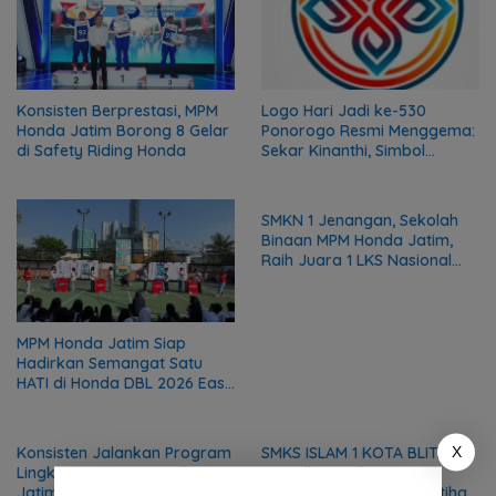
Konsisten Berprestasi, MPM
Logo Hari Jadi ke-530
Honda Jatim Borong 8 Gelar
Ponorogo Resmi Menggema:
di Safety Riding Honda
Sekar Kinanthi, Simbol
Harmoni dan Langkah Maju
SMKN 1 Jenangan, Sekolah
Binaan MPM Honda Jatim,
Raih Juara 1 LKS Nasional
2026
MPM Honda Jatim Siap
Hadirkan Semangat Satu
HATI di Honda DBL 2026 East
Java Series
Konsisten Jalankan Program
SMKS ISLAM 1 KOTA BLITAR
X
Lingkungan, MPM Honda
Wujudkan Vokasi
Jatim Raih Apresiasi
Berdampak Melalui Pelatihan